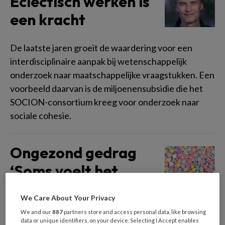
Eclectisch werken is
een kracht
De laatste jaren groeit de waardering voor een
interdisciplinaire aanpak bij wetenschappelijk
onderzoek naar maatschappelijke vraagstukken. Een
voorbeeld daarvan is de miljoenensubsidie die het
SOCION-consortium kreeg voor onderzoek naar
sociale cohesie.
Ongezond gedrag
‘Soms voelt het
alsof onze inspanningen
We Care About Your Privacy
voor niks zijn’
We and our
887
partners store and access personal data, like browsing
data or unique identifiers, on your device. Selecting I Accept enables