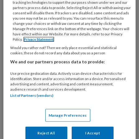
tracking technologies to support the purposes shown under we and our
Binnen een open zorgsetting voor mensen met een
partners process data to provide. Selecting Reject All or withdrawing your
consent will disable them. If trackers are disabled, some content and ads
verstandelijke beperking en autisme ontstaat een
you see may not be as relevant to you. You can resurface this menu to
spanningsveld tussen autonomie en gezondheid.
change your choices or withdraw consent at any time by clicking the
Manage Preferences link on the bottom of the webpage. Your choices will
have effect within our Website. For more details, refer to our Privacy
Policy.
Privacy Statement
Tuchtrecht in de
Would you rather not? Then we only place essential and statistical
cookies, these do not record any data about you as a person
praktijk ‘Laten we
We and our partners process data to provide:
open zijn over onze
Use precise geolocation data. Actively scan device characteristics for
onzekerheid’
identification. Store and/or access information on a device. Personalised
advertising and content, advertising and content measurement,
audience research and services development.
Lize Vandenberghe kreeg als jeugdbeschermer met
List of Partners (vendors)
een tuchtzaak te maken. Dat raakte haar diep, maar
ze leerde ervan. Over het nieuwe professionele
Manage Preferences
toezicht is ze kritisch. ‘Laten we onze beroepscode
inzetten om nee te zeggen tegen belangen die niet
Reject All
I Accept
stroken met die van onze cliënten. Dat is waar wij in