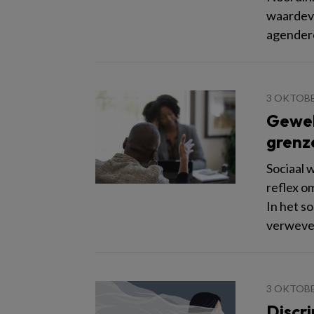
waardevo
agendere
3 OKTOBE
Gewel
grenze
Sociaal 
reflex o
In het so
verweven
3 OKTOBE
Discr