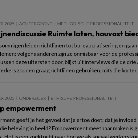
R 2025
ACHTERGROND
METHODISCHE PROFESSIONALITEIT
ijnendiscussie Ruimte laten, houvast bi
sommigen leiden richtlijnen tot bureaucratisering en gaan 
lemen; volgens anderen zijn ze onmisbaar voor de professi
ussen deze uitersten door, blijkt uit interviews die de drie 
werkers zouden graag richtlijnen gebruiken, mits die korter,
R 2025
ONDERZOEK
ETHISCHE PROFESSIONALITEIT
op empowerment
ent geeft je het gevoel dat je ertoe doet; dat je invloed
 die beleving in beeld? Empowerment meetbaar maken is g
. Het is een zoektocht naar hoe we als sociaal werkers ku