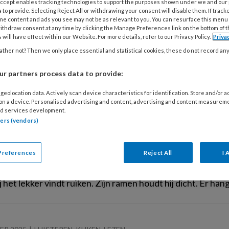
olumn te schrijven voor een vernieuwd Vakblad Sociaal Wer
 Accept enables tracking technologies to support the purposes shown under we and our
 to provide. Selecting Reject All or withdrawing your consent will disable them. If track
’.
me content and ads you see may not be as relevant to you. You can resurface this menu
ithdraw consent at any time by clicking the Manage Preferences link on the bottom of 
 will have effect within our Website. For more details, refer to our Privacy Policy.
Priva
ther not? Then we only place essential and statistical cookies, these do not record an
ER 2025
CASUÏSTIEK
MAATSCHAPPELIJKE OPVANG
r partners process data to provide:
 met hoarding ‘Hij wil met rust gelaten 
netje’
geolocation data. Actively scan device characteristics for identification. Store and/or 
 on a device. Personalised advertising and content, advertising and content measurem
d services development.
persoonlijk begeleider op een woonlocatie. Sinds 2013 h
tners (vendors)
elijke beperking. Hij kan niet lezen en schrijven, maar heef
lbedrijf. Hij is snel overprikkeld in onze drukke omgeving,
Preferences
Reject All
I 
ners. Hij heeft moeite om zijn kamer te onderhouden, 
niet. Hij is verslaafd aan alcohol en urineert regelmatig in b
 het lekker vindt ruiken. Zijn ramen houdt hij dicht. Er han