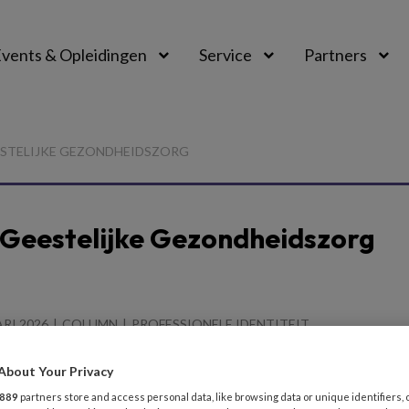
vents & Opleidingen
Service
Partners
ESTELIJKE GEZONDHEIDSZORG
 Geestelijke Gezondheidszorg
ARI 2026
COLUMN
PROFESSIONELE IDENTITEIT
orrels gooien naar een tsunami
About Your Privacy
 en ironie zijn mij niet onbekend, maar het was oprecht 
889
partners store and access personal data, like browsing data or unique identifiers, 