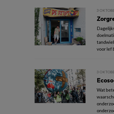
3 OKTOBE
Zorgr
Dagelijk
doelmati
tandwiel
voor lef
3 OKTOBE
Ecoso
Wat bete
waarschu
onderzoe
onderzoe