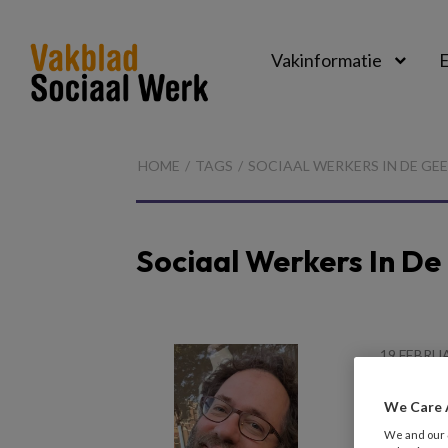
Vakinformatie
E
Vakblad
Sociaal
HOME
TAGS
SOCIAAL WERKERS IN DE GE
Werk
Sociaal Werkers In De
19 FEBRU
Zandk
We Care 
Sarcasme
We and our