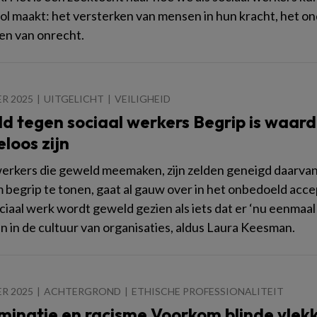
l maakt: het versterken van mensen in hun kracht, het on
n van onrecht.
R 2025
UITGELICHT
VEILIGHEID
d tegen sociaal werkers Begrip is waard
loos zijn
werkers die geweld meemaken, zijn zelden geneigd daarvan
m begrip te tonen, gaat al gauw over in het onbedoeld ac
ciaal werk wordt geweld gezien als iets dat er ‘nu eenmaal b
 in de cultuur van organisaties, aldus Laura Keesman.
R 2025
ACHTERGROND
ETHISCHE PROFESSIONALITEIT
iminatie en racisme Voorkom blinde vlek