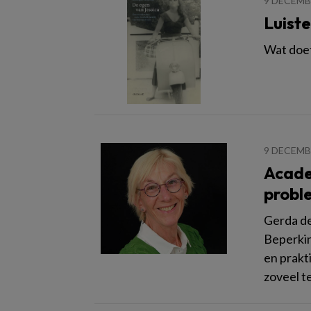
9 DECEMB
Luiste
Wat doet
9 DECEMB
Acade
probl
Gerda de
Beperkin
en prakt
zoveel t