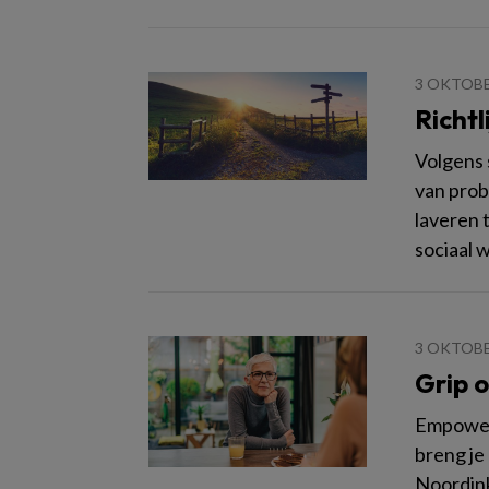
3 OKTOBE
Richtl
Volgens 
van prob
laveren t
sociaal 
3 OKTOBE
Grip 
Empowerm
breng je
Noordink