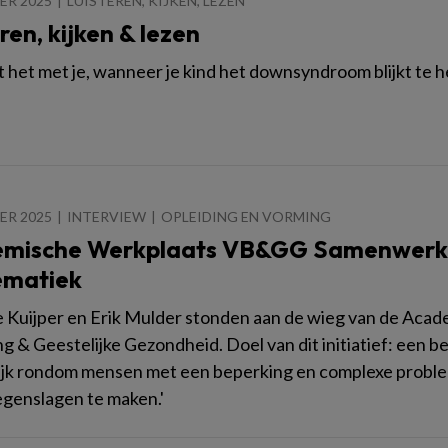
ER 2025
LUISTEREN, KIJKEN, LEZEN
ren, kijken & lezen
 het met je, wanneer je kind het downsyndroom blijkt te 
ER 2025
INTERVIEW
OPLEIDING EN VORMING
mische Werkplaats VB&GG Samenwerk
ematiek
 Kuijper en Erik Mulder stonden aan de wieg van de Acad
g & Geestelijke Gezondheid. Doel van dit initiatief: ee
ijk rondom mensen met een beperking en complexe problema
egenslagen te maken.'