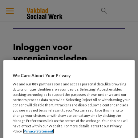
Inloggen voor
verenigingsleden
Als BPSW-lid heb je automatisch een
We Care About Your Privacy
abonnement op Vakblad Sociaal Werk. Met dit
We and our
889
partners store and access personal data, like browsing
data or unique identifiers, on your device. Selecting I Accept enables
abonnement kun je alle premium artikelen
tracking technologies to support the purposes shown under we and our
lezen.
partners process data to provide. Selecting Reject All or withdrawing your
consent will disable them. If trackers are disabled, some content and ads
Om toegang te krijgen, moet je via het
BPSW
you see may not be as relevant to you. You can resurface this menu to
change your choices or withdraw consent at any time by clicking the
ledenportaal
de website van Vakblad Sociaal
Manage Preferences link on the bottom of the webpage. Your choices will
Werk benaderen.
have effect within our Website. For more details, refer to our Privacy
Policy.
Privacy Statement