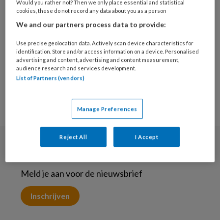
Would you rather not? Then we only place essential and statistical
Heb je problemen met inloggen via het
BPSW
cookies, these do not record any data about you as a person
ledenportaal
, neem dan contact op met het
We and our partners process data to provide:
verenigingsbureau van BPSW via
Use precise geolocation data. Actively scan device characteristics for
info@bpsw.nl
identification. Store and/or access information on a device. Personalised
advertising and content, advertising and content measurement,
audience research and services development.
List of Partners (vendors)
Manage Preferences
Reject All
I Accept
Nieuwsbrief
Meld je aan voor de nieuwsbrief
Inschrijven