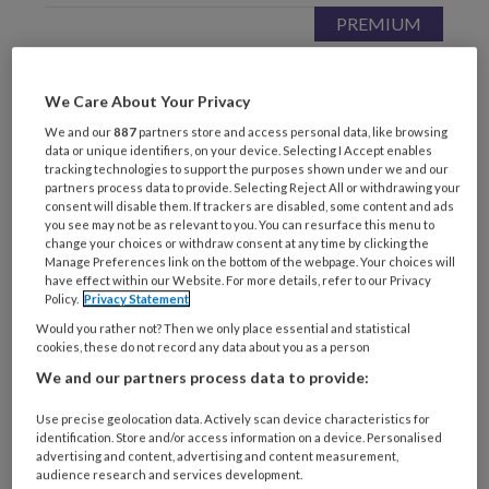
3 OKTOBER 2025
ETHISCHE PROFESSIONALITEIT
Discriminatie en racisme
We Care About Your Privacy
Voorkom blinde vlekken
We and our
887
partners store and access personal data, like browsing
data or unique identifiers, on your device. Selecting I Accept enables
tracking technologies to support the purposes shown under we and our
partners process data to provide. Selecting Reject All or withdrawing your
consent will disable them. If trackers are disabled, some content and ads
you see may not be as relevant to you. You can resurface this menu to
change your choices or withdraw consent at any time by clicking the
Manage Preferences link on the bottom of the webpage. Your choices will
have effect within our Website. For more details, refer to our Privacy
3 OKTOBER 2025
VEILIGHEID
Policy.
Privacy Statement
Geweld tegen sociaal
Would you rather not? Then we only place essential and statistical
cookies, these do not record any data about you as a person
werkers Begrip is
We and our partners process data to provide:
waardevol, maar mag
niet grenzeloos zijn
Use precise geolocation data. Actively scan device characteristics for
identification. Store and/or access information on a device. Personalised
advertising and content, advertising and content measurement,
audience research and services development.