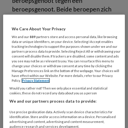
beroepsgenoot tegen een
beroepsgenoot. Beide beroepen zich
op professionaliteit: de een op het
belang van samenwerking en inbreng,
We Care About Your Privacy
de ander op het belang van regie en
We and our
889
partners store and access personal data, like browsing
duidelijkheid. Voor het vertrouwen in
data or unique identifiers, on your device. Selecting I Accept enables
tracking technologies to support the purposes shown under we and our
de beroepsgroep hoeven we het niet
partners process data to provide. Selecting Reject All or withdrawing your
consent will disable them. If trackers are disabled, some content and ads
altijd met elkaar eens te zijn, maar wel
you see may not be as relevant to you. You can resurface this menu to
change your choices or withdraw consent at any time by clicking the
dat we verschillen van mening
Manage Preferences link on the bottom of the webpage. Your choices will
have effect within our Website. For more details, refer to our Privacy
constructief hanteren.
Policy.
Privacy Statement
Would you rather not? Then we only place essential and statistical
cookies, these do not record any data about you as a person
We and our partners process data to provide:
Use precise geolocation data. Actively scan device characteristics for
identification. Store and/or access information on a device. Personalised
advertising and content, advertising and content measurement,
audience research and services development.