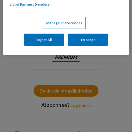
List of Partners (vendors)
Manage Preferences
© Dilok / Stock.adobe.com
Reject All
I Accept
PREMIUM
Bekijk de mogelijkheden
Al abonnee?
Log dan in