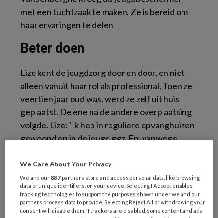
met een tuchtzaak te maken. Ze is bereid om
haar ervaringen te delen
Beter doen
Lize kent de jeugdzorg door en door, en niet
alleen vanuit haar rol als professional. Toen ze
veertien jaar oud was, werd ze zelf uit huis
geplaatst. De ene na de andere overplaatsing
volgde. Lize: ‘Ik heb in reguliere opvanghuizen
gewoond en in de jeugd ggz. En, vanwege
plaatsgebrek, in de opvang voor dak- en
thuislozen; crisisplekken waar ook
We Care About Your Privacy
volwassenen zaten.’ Haar dossier is
We and our
887
partners store and access personal data, like browsing
data or unique identifiers, on your device. Selecting I Accept enables
meegenomen in het onderzoek van Commissie
tracking technologies to support the purposes shown under we and our
De Winter naar misstanden in de jeugdzorg
.
partners process data to provide. Selecting Reject All or withdrawing your
consent will disable them. If trackers are disabled, some content and ads
Een aanzienlijk percentage van de kinderen die