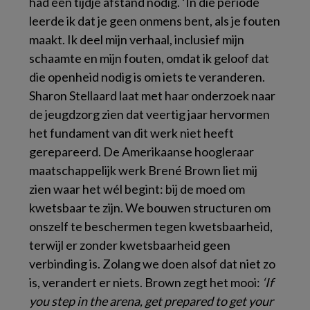
had een tijdje afstand nodig. ‘In die periode
leerde ik dat je geen onmens bent, als je fouten
maakt. Ik deel mijn verhaal, inclusief mijn
schaamte en mijn fouten, omdat ik geloof dat
die openheid nodig is om iets te veranderen.
Sharon Stellaard laat met haar onderzoek naar
de jeugdzorg zien dat veertig jaar hervormen
het fundament van dit werk niet heeft
gerepareerd. De Amerikaanse hoogleraar
maatschappelijk werk Brené Brown liet mij
zien waar het wél begint: bij de moed om
kwetsbaar te zijn. We bouwen structuren om
onszelf te beschermen tegen kwetsbaarheid,
terwijl er zonder kwetsbaarheid geen
verbinding is. Zolang we doen alsof dat niet zo
is, verandert er niets. Brown zegt het mooi:
‘If
you step in the arena, get prepared to get your