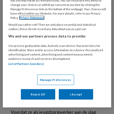
you see may not be as relevant to you. You can resurface this menu to
change your choices or withdraw consent at any time by clicking the
in jeugdzorginstellingen of pleeggezinnen
Manage Preferences link on the bottom of the webpage. Your choices will
verbleven was onvoldoende beschermd tegen
have effect within our Website. For more details, refer to our Privacy
Policy.
Privacy Statement
verschillende vormen van geweld, was de
Would you rather not? Then we only place essential and statistical
belangrijkste conclusie. Ze voelde zich door de
cookies, these do not record any data about you as a person
commissie erkend. Haar persoonlijke
We and our partners process data to provide:
ervaringen deden haar ook besluiten om in de
Use precise geolocation data. Actively scan device characteristics for
jeugdzorg aan de slag te gaan. ‘Sterker nog:
identification. Store and/or access information on a device. Personalised
toen ik van de ene naar de andere opvang ging,
advertising and content, advertising and content measurement,
audience research and services development.
hield die gedachte mij op de been. Ik dacht: nu
List of Partners (vendors)
is het rot, maar ooit sta ik aan de andere kant.
Dan ga ik het anders, beter doen.’
Manage Preferences
Je eigen verhaal
Reject All
I Accept
overstijgen
Voordat ze als jeugdzorgwerker aan de slag