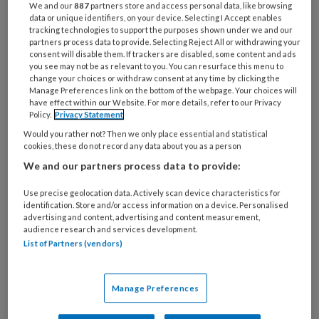
We and our
887
partners store and access personal data, like browsing
Ervaringsdeskundigheid
data or unique identifiers, on your device. Selecting I Accept enables
tracking technologies to support the purposes shown under we and our
partners process data to provide. Selecting Reject All or withdrawing your
Ethische professionaliteit
consent will disable them. If trackers are disabled, some content and ads
you see may not be as relevant to you. You can resurface this menu to
change your choices or withdraw consent at any time by clicking the
Forensische zorg
Manage Preferences link on the bottom of the webpage. Your choices will
have effect within our Website. For more details, refer to our Privacy
Policy.
Privacy Statement
Gehandicaptenzorg
Would you rather not? Then we only place essential and statistical
cookies, these do not record any data about you as a person
GGZ
We and our partners process data to provide:
Huiselijk geweld
Use precise geolocation data. Actively scan device characteristics for
identification. Store and/or access information on a device. Personalised
advertising and content, advertising and content measurement,
Integrale samenwerking
audience research and services development.
List of Partners (vendors)
Jeugd en opvoeding
Manage Preferences
Kennisbasis