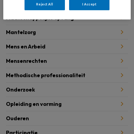
Klimaatcrisis
Reject All
I Accept
Maatschappelijke opvang
Mantelzorg
Mens en Arbeid
Mensenrechten
Methodische professionaliteit
Onderzoek
Opleiding en vorming
Ouderen
Participatie