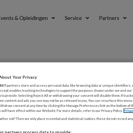
vents & Opleidingen
Service
Partners
PREMIUM
About Your Privacy
L
887
partners store and access personal data, like browsing data or unique identifiers, 
Opslaan
Reacties
Delen
0
 Accept enables tracking technologies to support the purposes shown under we and our
 to provide. Selecting Reject All or withdrawing your consent will disable them. If track
me content and ads you see may not be as relevant to you. You can resurface this menu
3
ithdraw consent at any time by clicking the Manage Preferences link on the bottom of 
en voorbeeld!
M
 will have effect within our Website. For more details, refer to our Privacy Policy.
Priva
ther not? Then we only place essential and statistical cookies, these do not record an
1
r partners process data to provide: