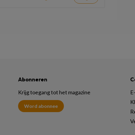
Abonneren
C
Krijg toegang tot het magazine
E-
K
Word abonnee
R
V