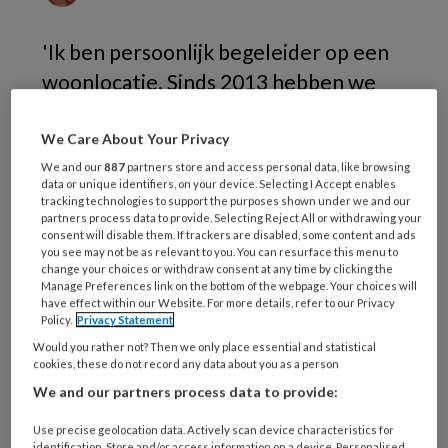
'Ik ben persoonlijk begeleider op een
woonlocatie. Sinds 2013 hebben we
een bewoner met een matig
verstandelijke beperking. Hij kan niet
We Care About Your Privacy
lezen en schrijven, maar heeft wél een
We and our
887
partners store and access personal data, like browsing
data or unique identifiers, on your device. Selecting I Accept enables
betaalde baan bij een sociaal
tracking technologies to support the purposes shown under we and our
partners process data to provide. Selecting Reject All or withdrawing your
ontwikkelbedrijf. Hij is snel
consent will disable them. If trackers are disabled, some content and ads
you see may not be as relevant to you. You can resurface this menu to
overprikkeld in onze drukke omgeving,
change your choices or withdraw consent at any time by clicking the
midden in een grote stad en met elf
Manage Preferences link on the bottom of the webpage. Your choices will
have effect within our Website. For more details, refer to our Privacy
medebewoners. Hij heeft moeite om
Policy.
Privacy Statement
zijn kamer te onderhouden, opruimen,
Would you rather not? Then we only place essential and statistical
cookies, these do not record any data about you as a person
afwassen en schoonhouden doet hij
We and our partners process data to provide:
niet. Hij is verslaafd aan alcohol en
Use precise geolocation data. Actively scan device characteristics for
urineert regelmatig in bed. Zijn lakens
identification. Store and/or access information on a device. Personalised