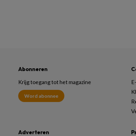
Abonneren
C
Krijg toegang tot het magazine
E-
K
Word abonnee
R
V
Adverteren
P