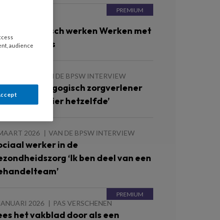
 MEI 2026
ultimethodisch werken Werken met
access
ouw en verlies
ent, audience
 MEI 2026
VAN DE BPSW INTERVIEW
edisch pedagogisch zorgverlener
Accept
Geen dag is hier hetzelfde’
 MAART 2026
VAN DE BPSW INTERVIEW
ociaal werker in de
ezondheidszorg ‘Ik ben deel van een
ehandelteam’
JANUARI 2026
PAS VERSCHENEN
ees het vakblad door als een