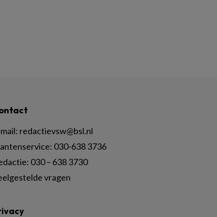
ontact
mail:
redactievsw@bsl.nl
lantenservice: 030-638 3736
edactie: 030 – 638 3730
eelgestelde vragen
rivacy