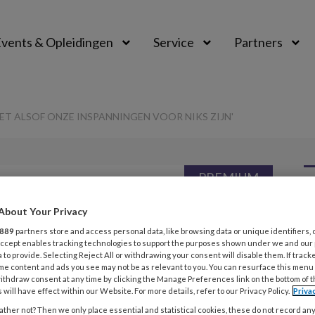
vents & Opleidingen
Service
Partners
T ALSOF ONZE INSPANNINGEN VOOR NIKS ZIJN'
PREMIUM
L
Opslaan
Reacties
Delen
About Your Privacy
0
889
partners store and access personal data, like browsing data or unique identifiers, 
 Accept enables tracking technologies to support the purposes shown under we and our
ag ‘Soms voelt
 to provide. Selecting Reject All or withdrawing your consent will disable them. If track
23
me content and ads you see may not be as relevant to you. You can resurface this menu
A
ithdraw consent at any time by clicking the Manage Preferences link on the bottom of 
 inspanningen
 will have effect within our Website. For more details, refer to our Privacy Policy.
Priva
W
ther not? Then we only place essential and statistical cookies, these do not record an