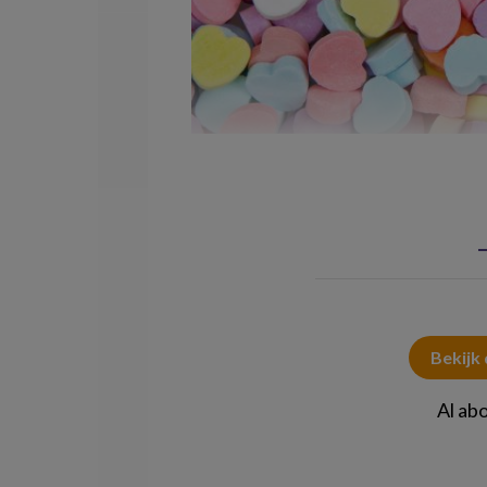
© sheilaf2002/stock.adobe.com
Bekijk
Al ab