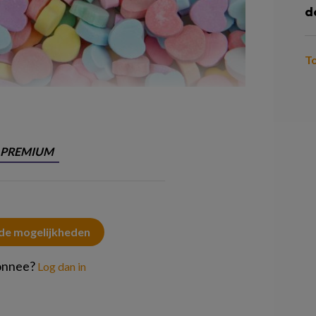
d
T
PREMIUM
 de mogelijkheden
onnee?
Log dan in