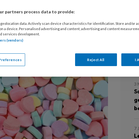
r partners process data to provide:
23
M
geolocation data. Actively scan device characteristics for identification. Store and/or 
r
 on a device. Personalised advertising and content, advertising and content measurem
d services development.
 voor mensen met een verstandelijke
tners (vendors)
at een spanningsveld tussen
21
M
Preferences
Reject All
I 
‘
3
S
g
b
7 
L