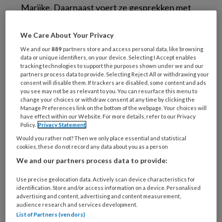
Marijke. Daarnaast voert ze gesprekken met
patiënten en hun mantelzorgers over
aanpassingen, verhuizingen, werk en
We Care About Your Privacy
financieel beheer. Ook begeleidt ze familie en
We and our
889
partners store and access personal data, like browsing
data or unique identifiers, on your device. Selecting I Accept enables
partners. ‘Als er sprake is van hersenletsel,
tracking technologies to support the purposes shown under we and our
heeft de partner ineens iemand met een
partners process data to provide. Selecting Reject All or withdrawing your
consent will disable them. If trackers are disabled, some content and ads
beperking thuis. Daardoor verandert hun
you see may not be as relevant to you. You can resurface this menu to
relatie.’
change your choices or withdraw consent at any time by clicking the
Manage Preferences link on the bottom of the webpage. Your choices will
have effect within our Website. For more details, refer to our Privacy
Netwerken
Policy.
Privacy Statement
Would you rather not? Then we only place essential and statistical
cookies, these do not record any data about you as a person
Juist de breedte van haar vak maakt haar werk
We and our partners process data to provide:
uitdagend, vindt Marijke. Netwerken is de
Use precise geolocation data. Actively scan device characteristics for
basis, zowel binnen als buiten de kliniek. ‘Ik
identification. Store and/or access information on a device. Personalised
werk met veel disciplines samen, zoals
advertising and content, advertising and content measurement,
audience research and services development.
logopedisten, fysiotherapeuten,
List of Partners (vendors)
ergotherapeuten, diëtisten,