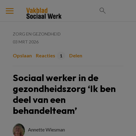
ZORG EN GEZONDHEID
03 MRT 2026
Opslaan
Reacties
Delen
1
Sociaal werker in de
gezondheidszorg ‘Ik ben
deel van een
behandelteam’
Annette Wiesman