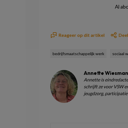
Al ab
Reageer op dit artikel
Deel
bedrijfsmaatschappelijk werk
sociaal 
Annette Wiesma
Annette is eindredacte
schrijft ze voor VSW en
jeugdzorg, participatie