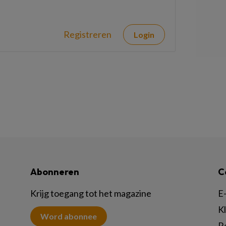
Registreren
Login
Abonneren
C
Krijg toegang tot het magazine
E-
K
Word abonnee
R