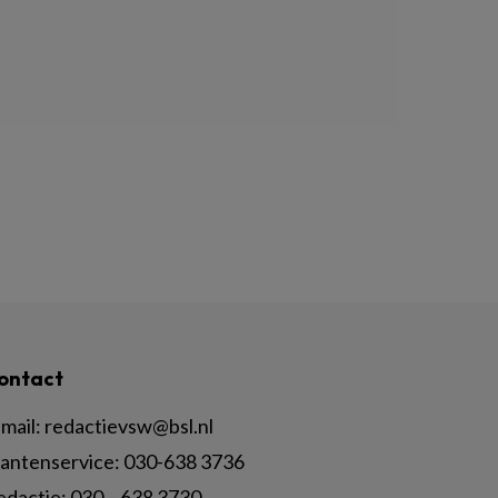
ontact
mail:
redactievsw@bsl.nl
lantenservice: 030-638 3736
edactie: 030 – 638 3730