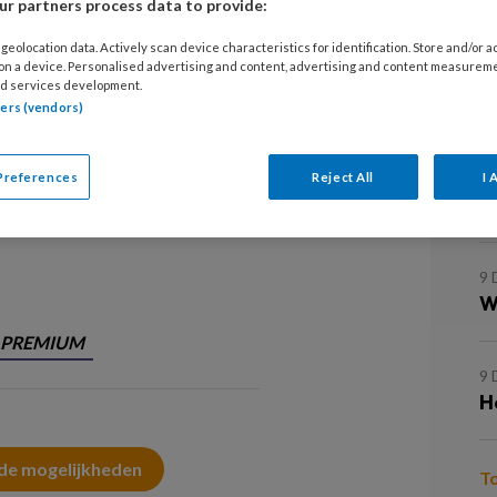
r partners process data to provide:
geolocation data. Actively scan device characteristics for identification. Store and/or 
19
 on a device. Personalised advertising and content, advertising and content measurem
Z
d services development.
tners (vendors)
d werkt als bedrijfsmaatschappelijk
19
B
zorg, de arbodienstverlener van en
Preferences
Reject All
I 
l
derdeel is van het ministerie van
9 
W
PREMIUM
9 
H
 de mogelijkheden
T