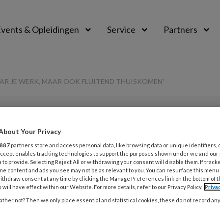
vents & Opleidingen
Service
Partners
AAR JE WERK, MAAR OOK FLUITEND THUISKOMEN'
PREMIUM
About Your Privacy
L
887
partners store and access personal data, like browsing data or unique identifiers, 
Opslaan
Reacties
Delen
0
 Accept enables tracking technologies to support the purposes shown under we and our
 to provide. Selecting Reject All or withdrawing your consent will disable them. If track
me content and ads you see may not be as relevant to you. You can resurface this menu
3
lleen fluitend naar
ithdraw consent at any time by clicking the Manage Preferences link on the bottom of 
S
 will have effect within our Website. For more details, refer to our Privacy Policy.
Priva
g
ook fluitend
ther not? Then we only place essential and statistical cookies, these do not record an
b