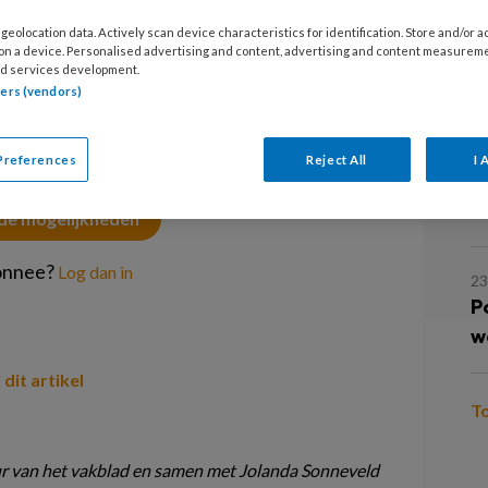
W
geolocation data. Actively scan device characteristics for identification. Store and/or 
 on a device. Personalised advertising and content, advertising and content measurem
d services development.
3
tners (vendors)
PREMIUM
M
Preferences
Reject All
I 
2 
B
 de mogelijkheden
onnee?
Log dan in
23
P
w
 dit artikel
T
r van het vakblad en samen met Jolanda Sonneveld