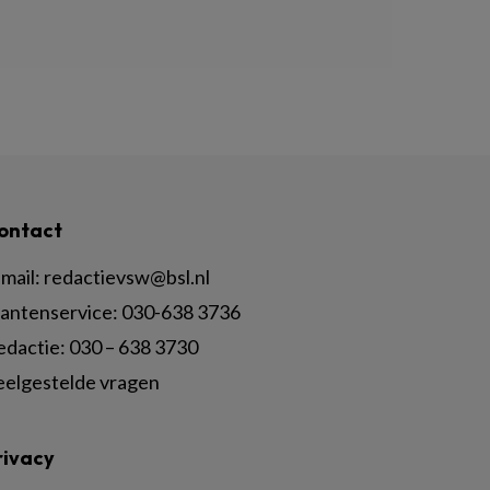
ontact
mail:
redactievsw@bsl.nl
lantenservice: 030-638 3736
edactie: 030 – 638 3730
eelgestelde vragen
rivacy