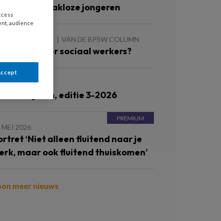
erken met dakloze jongeren
access
ent, audience
 AUGUSTUS 2026
VAN DE BPSW COLUMN
eer of minder sociaal werkers?
Accept
JUNI 2026
ronnenlijsten, editie 3-2026
 MEI 2026
ortret ‘Niet alleen fluitend naar je
erk, maar ook fluitend thuiskomen’
oon meer nieuws