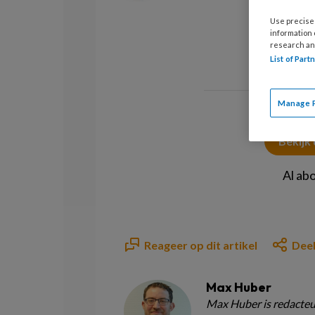
Use precise 
information
research an
List of Par
Manage 
Bekijk
Al ab
Reageer op dit artikel
Deel
Max Huber
Max Huber is redacteu