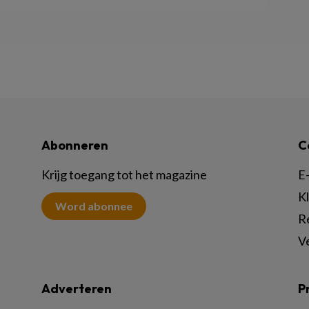
Abonneren
C
Krijg toegang tot het magazine
E-
K
Word abonnee
R
V
Adverteren
P