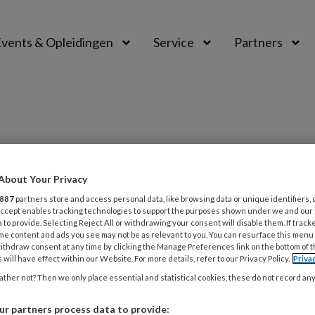
vents & Opleidingen
Service
Partners
PREMIUM
About Your Privacy
887
partners store and access personal data, like browsing data or unique identifiers, 
L
Opslaan
Reacties
Delen
0
 Accept enables tracking technologies to support the purposes shown under we and our
 to provide. Selecting Reject All or withdrawing your consent will disable them. If track
me content and ads you see may not be as relevant to you. You can resurface this menu
4
ithdraw consent at any time by clicking the Manage Preferences link on the bottom of 
en & lezen
 will have effect within our Website. For more details, refer to our Privacy Policy.
Priva
B
ther not? Then we only place essential and statistical cookies, these do not record an
4
r partners process data to provide:
Jolanda Sonneveld