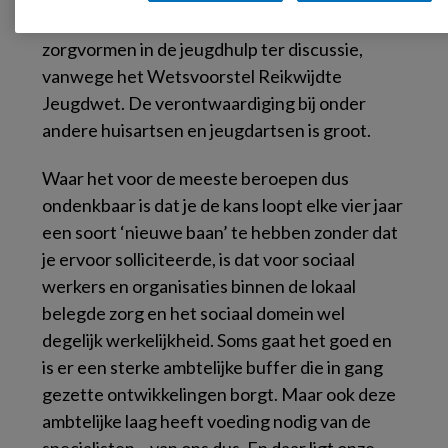
verwijsmogelijkheid naar bepaalde
zorgvormen in de jeugdhulp ter discussie,
vanwege het Wetsvoorstel Reikwijdte
Jeugdwet. De verontwaardiging bij onder
andere huisartsen en jeugdartsen is groot.
Waar het voor
de meeste beroepen dus
ondenkbaar is dat je de kans loopt elke vier jaar
een soort ‘nieuwe baan’ te hebben zonder dat
je ervoor solliciteerde, is dat voor sociaal
werkers en organisaties binnen de lokaal
belegde zorg en het sociaal domein wel
degelijk werkelijkheid. Soms gaat het goed en
is er een sterke ambtelijke buffer die in gang
gezette ontwikkelingen borgt. Maar ook deze
ambtelijke laag heeft voeding nodig van de