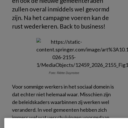
en ook de nieuwe gemeenteraden
zullen overal inmiddels wel gevormd
zijn. Na het campagne voeren kan de
rust wederkeren. Back to business!
Foto: Riëtte Duynstee
Voor sommige werkers in het sociaal domein is
dat echter niet helemaal waar. Misschien zijn
de beleidskaders waarbinnen zij werken wel
veranderd. In veel gemeenten hebben zich
immers wel wat verschuivingen voorgedaan.
Wethouders die eerder ontwikkelingen in het