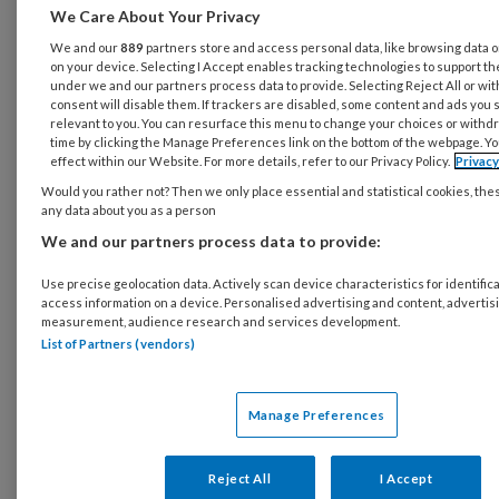
sociaal domein een zetje in de rug gaven zijn
We Care About Your Privacy
misschien vertrokken en wellicht waait er
We and our
889
partners store and access personal data, like browsing data or
on your device. Selecting I Accept enables tracking technologies to support 
ineens een heel andere, minder gunstige wind.
under we and our partners process data to provide. Selecting Reject All or wi
Ook zelf heb ik daar wel eens verassende
consent will disable them. If trackers are disabled, some content and ads you 
relevant to you. You can resurface this menu to change your choices or withd
ervaringen in opgedaan. Landelijke en lokale
time by clicking the Manage Preferences link on the bottom of the webpage. Yo
effect within our Website. For more details, refer to our Privacy Policy.
Privac
bestuurders hebben veel invloed op de kaders
Would you rather not? Then we only place essential and statistical cookies, the
waarin we ons werk uitvoeren.
any data about you as a person
We and our partners process data to provide:
Stel je eens voor
dat de lokale huisschilder zijn
verfmethodes en zijn blikken verf moest
Use precise geolocation data. Actively scan device characteristics for identifica
access information on a device. Personalised advertising and content, advertis
aanpassen na een wisseling van de
measurement, audience research and services development.
gemeentelijke wacht; dat een timmerman met
List of Partners (vendors)
ander, minder betrouwbaar gereedschap moet
gaan werken of dat een huisarts door nieuwe
Manage Preferences
beleidskaders andere bevoegdheden krijgt.
Dit laatste voorbeeld is overigens niet
Reject All
I Accept
vergezocht. Zo staat momenteel hun directe