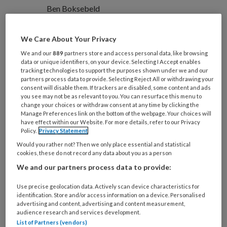
Ben Boksebeld
We Care About Your Privacy
Veel jongeren met schulden en
We and our
889
partners store and access personal data, like browsing
geldzorgen ontbreekt het aan
data or unique identifiers, on your device. Selecting I Accept enables
basiskennis van financiën en hebben
tracking technologies to support the purposes shown under we and our
partners process data to provide. Selecting Reject All or withdrawing your
problemen bij het aanvragen van een
consent will disable them. If trackers are disabled, some content and ads
you see may not be as relevant to you. You can resurface this menu to
uitkering of schuldhulp. In Oldenzaal
change your choices or withdraw consent at any time by clicking the
Manage Preferences link on the bottom of the webpage. Your choices will
werd geëxperimenteerd met
have effect within our Website. For more details, refer to our Privacy
begeleiding door gespecialiseerde
Policy.
Privacy Statement
Would you rather not? Then we only place essential and statistical
jongerenwerkers. Die had veel impact.
cookies, these do not record any data about you as a person
We and our partners process data to provide:
Use precise geolocation data. Actively scan device characteristics for
PREMIUM
identification. Store and/or access information on a device. Personalised
advertising and content, advertising and content measurement,
audience research and services development.
List of Partners (vendors)