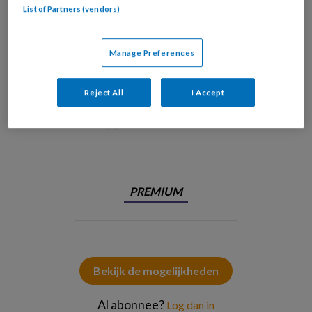
List of Partners (vendors)
Manage Preferences
Reject All
I Accept
Vader worden is een ingrijpende transitie voor veel mannen en complexer
dan zij vooraf hadden ingeschat Foto: Adobe#Kostia
PREMIUM
Bekijk de mogelijkheden
Al abonnee?
Log dan in