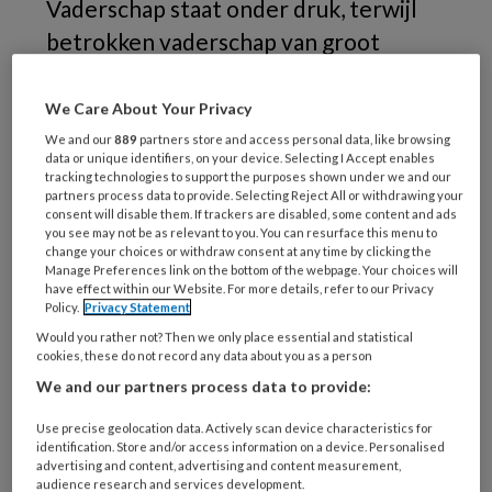
Vaderschap staat onder druk, terwijl
betrokken vaderschap van groot
belang is voor de gezonde
ontwikkeling van kinderen, gezonde
We Care About Your Privacy
partnerrelaties en cohesie in de
We and our
889
partners store and access personal data, like browsing
data or unique identifiers, on your device. Selecting I Accept enables
samenleving. Bob de Raadt, Giovanni
tracking technologies to support the purposes shown under we and our
partners process data to provide. Selecting Reject All or withdrawing your
Nobre, Toetie da Silva en Anthony van
consent will disable them. If trackers are disabled, some content and ads
you see may not be as relevant to you. You can resurface this menu to
de Vijver pleiten voor een
change your choices or withdraw consent at any time by clicking the
herwaardering en de emancipatie van
Manage Preferences link on the bottom of the webpage. Your choices will
have effect within our Website. For more details, refer to our Privacy
het vaderschap en zien daarin een
Policy.
Privacy Statement
belangrijke rol weggelegd voor sociaal
Would you rather not? Then we only place essential and statistical
cookies, these do not record any data about you as a person
werkers.
We and our partners process data to provide:
Use precise geolocation data. Actively scan device characteristics for
identification. Store and/or access information on a device. Personalised
advertising and content, advertising and content measurement,
audience research and services development.