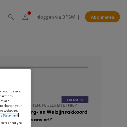
Inloggen via BPSW
Abonneren
ees ook
on your device.
 partners
ers are
 MEI 2026
WETTEN, REGELS EN ETHIEK
 to change your
the webpage.
anvullend Zorg- en Welzijnsakkoord
cy Statement
at komt er op ons af?
y data about you