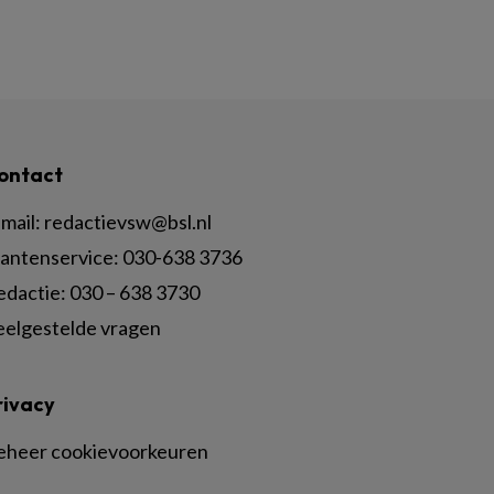
ontact
mail:
redactievsw@bsl.nl
lantenservice: 030-638 3736
edactie: 030 – 638 3730
eelgestelde vragen
rivacy
eheer cookievoorkeuren