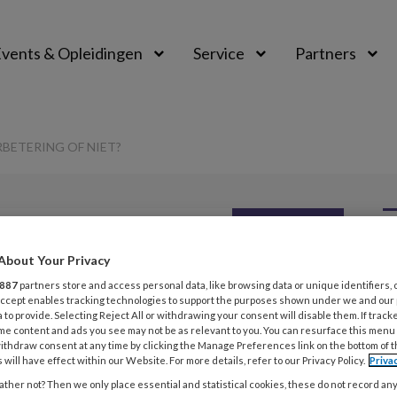
vents & Opleidingen
Service
Partners
BETERING OF NIET?
PREMIUM
L
About Your Privacy
Opslaan
Reacties
Delen
0
887
partners store and access personal data, like browsing data or unique identifiers, 
 Accept enables tracking technologies to support the purposes shown under we and our
 to provide. Selecting Reject All or withdrawing your consent will disable them. If track
rticipatiewet
23
me content and ads you see may not be as relevant to you. You can resurface this menu
ithdraw consent at any time by clicking the Manage Preferences link on the bottom of 
A
 niet?
 will have effect within our Website. For more details, refer to our Privacy Policy.
Priva
W
ther not? Then we only place essential and statistical cookies, these do not record an