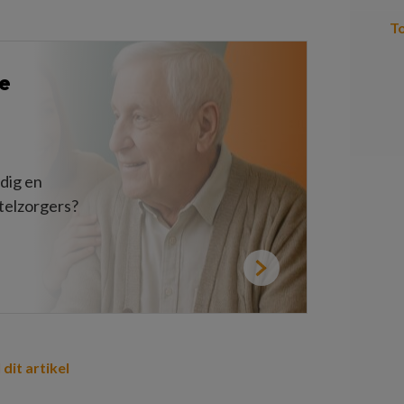
T
e
rdig en
telzorgers?
 dit artikel