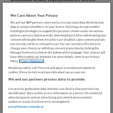
Broeders belicht de sterke punten van
het Zweedse model, maar ook de
We Care About Your Privacy
uitdagingen: personeelstekorten en
We and our
887
partners store and access personal data, like browsing
data or unique identifiers, on your device. Selecting I Accept enables
een toename van geweld.
tracking technologies to support the purposes shown under we and our
partners process data to provide. Selecting Reject All or withdrawing your
consent will disable them. If trackers are disabled, some content and ads
you see may not be as relevant to you. You can resurface this menu to
change your choices or withdraw consent at any time by clicking the
Manage Preferences link on the bottom of the webpage. Your choices will
have effect within our Website. For more details, refer to our Privacy
Policy.
Privacy Statement
Would you rather not? Then we only place essential and statistical
cookies, these do not record any data about you as a person
We and our partners process data to provide:
Use precise geolocation data. Actively scan device characteristics for
identification. Store and/or access information on a device. Personalised
Foto: Friends.se
advertising and content, advertising and content measurement,
audience research and services development.
List of Partners (vendors)