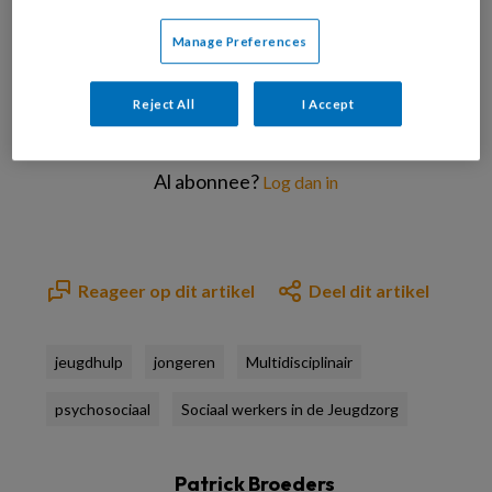
PREMIUM
Manage Preferences
Reject All
I Accept
Bekijk de mogelijkheden
Al abonnee?
Log dan in
Reageer op dit artikel
Deel dit artikel
jeugdhulp
jongeren
Multidisciplinair
psychosociaal
Sociaal werkers in de Jeugdzorg
Patrick Broeders