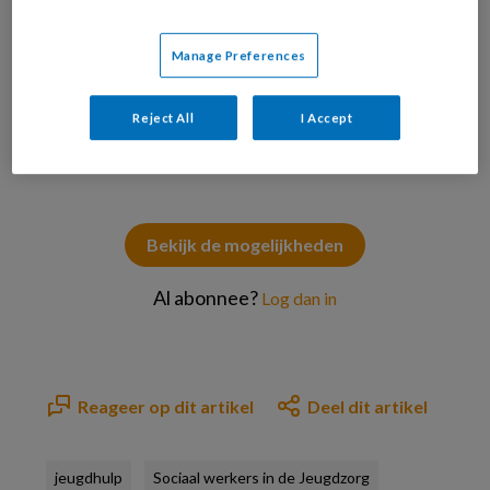
*** Local Caption *** © anekoho / stock.adobe.com
Manage Preferences
PREMIUM
Reject All
I Accept
Bekijk de mogelijkheden
Al abonnee?
Log dan in
Reageer op dit artikel
Deel dit artikel
jeugdhulp
Sociaal werkers in de Jeugdzorg