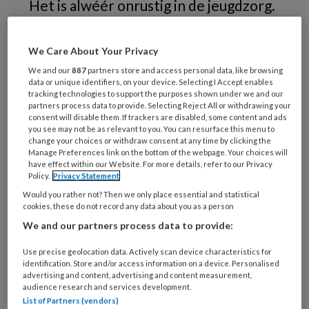
Het is alwéér onrustig in de jeugdzorg.
Overheid en ketenpartners zijn druk
doende met hervormingen, maar het is
We Care About Your Privacy
zeer de vraag of die tot zodanige
We and our
887
partners store and access personal data, like browsing
data or unique identifiers, on your device. Selecting I Accept enables
veranderingen leiden dat de valkuilen
tracking technologies to support the purposes shown under we and our
van de afgelopen vijftig jaar vermeden
partners process data to provide. Selecting Reject All or withdrawing your
consent will disable them. If trackers are disabled, some content and ads
worden.
you see may not be as relevant to you. You can resurface this menu to
change your choices or withdraw consent at any time by clicking the
Manage Preferences link on the bottom of the webpage. Your choices will
have effect within our Website. For more details, refer to our Privacy
Policy.
Privacy Statement
Would you rather not? Then we only place essential and statistical
cookies, these do not record any data about you as a person
We and our partners process data to provide:
Use precise geolocation data. Actively scan device characteristics for
identification. Store and/or access information on a device. Personalised
advertising and content, advertising and content measurement,
audience research and services development.
List of Partners (vendors)