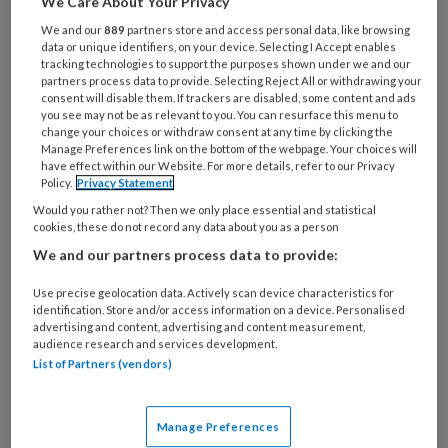
We Care About Your Privacy
afglijden in de criminaliteit. Ze
We and our
889
partners store and access personal data, like browsing
beschrijven de werkzame
data or unique identifiers, on your device. Selecting I Accept enables
tracking technologies to support the purposes shown under we and our
bestanddelen daarin.
partners process data to provide. Selecting Reject All or withdrawing your
consent will disable them. If trackers are disabled, some content and ads
you see may not be as relevant to you. You can resurface this menu to
Tineke de Waard sprak met sociaal werker van
change your choices or withdraw consent at any time by clicking the
Manage Preferences link on the bottom of the webpage. Your choices will
het jaar 2023 Yamina Ayadi-Ayada, werkzaam
have effect within our Website. For more details, refer to our Privacy
in de Gemeente Rotterdam, onder meer over
Policy.
Privacy Statement
de recente verkiezingsuitslag.
Would you rather not? Then we only place essential and statistical
cookies, these do not record any data about you as a person
In een scherpe column verbaast Redouan el
We and our partners process data to provide:
Khayari (redacteur) zich over de verbazing bij
collega sociaal werkers over deze
Use precise geolocation data. Actively scan device characteristics for
identification. Store and/or access information on a device. Personalised
verkiezingsuitslag.
advertising and content, advertising and content measurement,
audience research and services development.
Met cultuursensitief werken kunnen sociaal
List of Partners (vendors)
werkers een sleutelrol spelen in de
toegankelijkheid van de zorg. Dat zeggen
Manage Preferences
Willem van Rooijen, Ludo Glimmerveen en