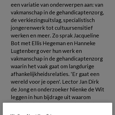
een variatie van onderwerpen aan: van
vakmanschap in de gehandicaptenzorg,
de verkiezingsuitslag, specialistisch
jongerenwerk tot cultuursensitief
werken en meer. Zo sprak Jacqueline
Bot met Ellis Hegeman en Hanneke
Lugtenberg over hun werk en
vakmanschap in de gehandicaptenzorg
waarin het vaak gaat om langdurige
afhankelijkheidsrelaties. 'Er gaat een
wereld voor je open'. Lector Jan Dirk
de Jong en onderzoeker Nienke de Wit
leggen in hun bijdrage uit waarom
specialistisch jongerenwerk nodig is
om te voorkomen dat jongeren