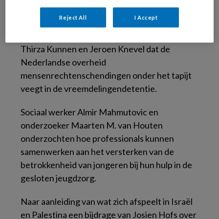
Hanna Carlsson in hun bijdrage.
Reject All
I Accept
In een vlammend, agenderend betoog stellen
Thirza Kunnen en Jeroen Knevel dat de
Nederlandse overheid
mensenrechtenschendingen onder het tapijt
veegt in de vreemdelingendetentie.
Sociaal werker Almir Mahmutovic en
onderzoeker Maarten M. van Houten
onderzochten hoe professionals kunnen
samenwerken aan het versterken van de
betrokkenheid van jongeren bij hun hulp in de
gesloten jeugdzorg.
Naar aanleiding van wat zich afspeelt in Israël
en Palestina een bijdrage van Josien Hofs over