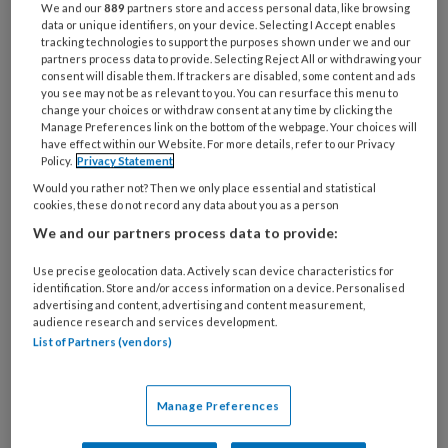
nou wel in de spotlights zetten?'
We and our
889
partners store and access personal data, like browsing
data or unique identifiers, on your device. Selecting I Accept enables
tracking technologies to support the purposes shown under we and our
partners process data to provide. Selecting Reject All or withdrawing your
consent will disable them. If trackers are disabled, some content and ads
you see may not be as relevant to you. You can resurface this menu to
change your choices or withdraw consent at any time by clicking the
4 JUNI 2024
COLUMN
JEUGD EN OPVOEDING
Manage Preferences link on the bottom of the webpage. Your choices will
have effect within our Website. For more details, refer to our Privacy
Policy.
Privacy Statement
Would you rather not? Then we only place essential and statistical
cookies, these do not record any data about you as a person
We and our partners process data to provide:
Use precise geolocation data. Actively scan device characteristics for
identification. Store and/or access information on a device. Personalised
advertising and content, advertising and content measurement,
audience research and services development.
List of Partners (vendors)
Manage Preferences
Column – We moeten de