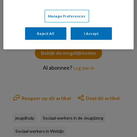
Manage Preferences
PREMIUM
Reject All
I Accept
Bekijk de mogelijkheden
Al abonnee?
Log dan in
Reageer op dit artikel
Deel dit artikel
jeugdhulp
Sociaal werkers in de Jeugdzorg
Sociaal werkers in Welzijn