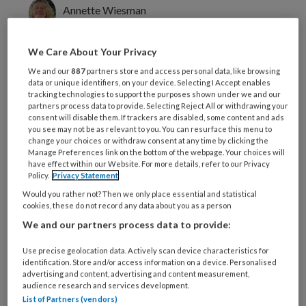
Annette Wiesman
We Care About Your Privacy
'Sinds anderhalf jaar werk ik voor
We and our
887
partners store and access personal data, like browsing
Stichting Dock als sociaal makelaar
data or unique identifiers, on your device. Selecting I Accept enables
tracking technologies to support the purposes shown under we and our
jeugd in Utrecht. Wekelijks organiseer
partners process data to provide. Selecting Reject All or withdrawing your
ik een open activiteit in een nieuwe
consent will disable them. If trackers are disabled, some content and ads
you see may not be as relevant to you. You can resurface this menu to
wijk, waar de voorzieningen voor
change your choices or withdraw consent at any time by clicking the
Manage Preferences link on the bottom of the webpage. Your choices will
kinderen verder ontbreken. Bij gebrek
have effect within our Website. For more details, refer to our Privacy
Policy.
Privacy Statement
aan een eigen ruimte zitten we tijdelijk
Would you rather not? Then we only place essential and statistical
in een school. Van daaruit probeer ik
cookies, these do not record any data about you as a person
de sociale cohesie in de wijk op gang te
We and our partners process data to provide:
brengen. Ik heb een Kinderraad
Use precise geolocation data. Actively scan device characteristics for
opgezet en onderhoud contacten met
identification. Store and/or access information on a device. Personalised
advertising and content, advertising and content measurement,
alle scholen in de wijk.
audience research and services development.
List of Partners (vendors)