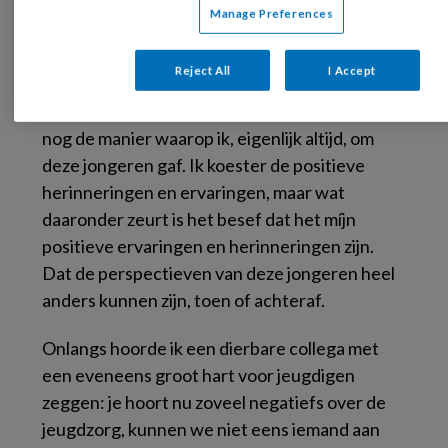
in de zorg voor jongeren die in een kwetsbare
Manage Preferences
en afhankelijke positie verkeerden. Zij waren
en zijn afhankelijk van mensen zoals ik, sociaal
Reject All
I Accept
werkers. Ik zie de gezichten voor me van veel
jongeren die ik heb ontmoet. Ik weet en voel
nog de manier waarop ik, eigenlijk altijd, om
deze jongeren gaf. Ik koester de positieve
herinneringen en ervaringen, maar wat
daaronder zeurt is het besef dat het míjn
positieve ervaringen en herinneringen zijn.
Dat de perspectieven van deze jongeren heel
anders kunnen zijn, toen of achteraf.
Onlangs hoorde ik een dierbare collega met
een eveneens groot hart voor jeugdigen
zeggen: je hoort nu zoveel negatiefs over de
jeugdzorg, kunnen we niet eens iemand aan