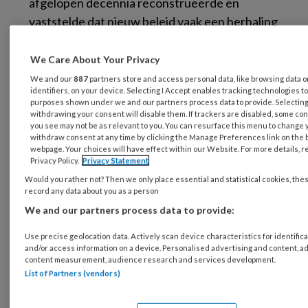
afgelopen decennia reconstrueerde en
vaststelde dat nieuw beleid vaak een herhaling
is van eerder geformuleerd beleid, zelden tot
de gestelde doelen leidde, maar wel tot
We Care About Your Privacy
nieuwe problemen).
We and our
887
partners store and access personal data, like browsing data 
identifiers, on your device. Selecting I Accept enables tracking technologies t
purposes shown under we and our partners process data to provide. Selecting 
Het gevoel dat mij telkens weer bekruipt
withdrawing your consent will disable them. If trackers are disabled, some co
(doordat ik al zolang meedraai en de
you see may not be as relevant to you. You can resurface this menu to change 
withdraw consent at any time by clicking the Manage Preferences link on the b
geschiedenis zich schaamteloos herhaalt), wist
webpage. Your choices will have effect within our Website. For more details, re
Privacy Policy.
Privacy Statement
ik al langer bevestigd. Maar wat me vooral zo
Would you rather not? Then we only place essential and statistical cookies, the
onrustig maakt, is de gedachte dat ik zo
record any data about you as a person
langzamerhand medeplichtig ben geworden
We and our partners process data to provide:
aan het in stand houden van zich herhalende,
Use precise geolocation data. Actively scan device characteristics for identifica
discutabele zetten.
and/or access information on a device. Personalised advertising and content, a
content measurement, audience research and services development.
Er zijn rapporten verschenen waar fel en
List of Partners (vendors)
verdrietig op is gereageerd, over misstanden