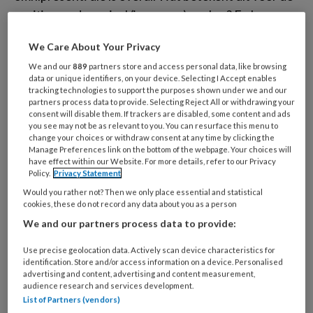
positie van de sociaal (jongeren)werker? En hoe
verandert dit onze kijk op preventie, ontwikkeling en
We Care About Your Privacy
vorming?
We and our
889
partners store and access personal data, like browsing
data or unique identifiers, on your device. Selecting I Accept enables
tracking technologies to support the purposes shown under we and our
Column Leuke
partners process data to provide. Selecting Reject All or withdrawing your
consent will disable them. If trackers are disabled, some content and ads
dingen verdelen
you see may not be as relevant to you. You can resurface this menu to
change your choices or withdraw consent at any time by clicking the
Manage Preferences link on the bottom of the webpage. Your choices will
have effect within our Website. For more details, refer to our Privacy
In de kerstvakantie las ik ‘Komt een
Policy.
Privacy Statement
land bij de dokter', het indrukwekkende boek van
Would you rather not? Then we only place essential and statistical
huisarts-straatarts Michelle van Tongerloo. Wat
cookies, these do not record any data about you as a person
We and our partners process data to provide:
haar patiënten nodig hadden, zo leerde Van
Tongerloo, bleek lang niet altijd overeen te komen
Use precise geolocation data. Actively scan device characteristics for
met wat zij hen als arts kon bieden.
identification. Store and/or access information on a device. Personalised
advertising and content, advertising and content measurement,
audience research and services development.
List of Partners (vendors)