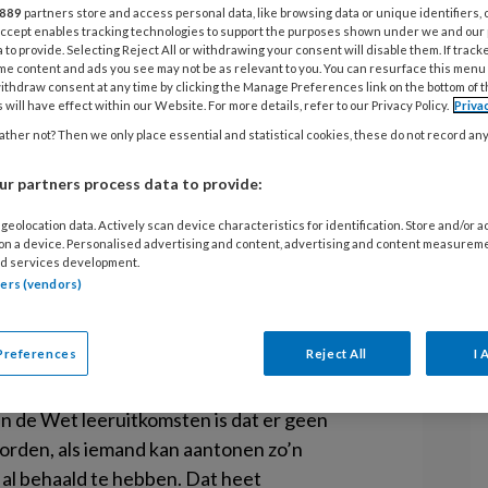
C
889
partners store and access personal data, like browsing data or unique identifiers, 
 Accept enables tracking technologies to support the purposes shown under we and our
K
 to provide. Selecting Reject All or withdrawing your consent will disable them. If track
me content and ads you see may not be as relevant to you. You can resurface this menu
E
één van de meest ingrijpende
ithdraw consent at any time by clicking the Manage Preferences link on the bottom of 
 will have effect within our Website. For more details, refer to our Privacy Policy.
Priva
 onderwijs doorgevoerd wordt.
M
ther not? Then we only place essential and statistical cookies, these do not record an
eeruitkomsten hoger onderwijs van
G
einig kritisch naar deze wet
r partners process data to provide:
geolocation data. Actively scan device characteristics for identification. Store and/or 
 on a device. Personalised advertising and content, advertising and content measurem
d services development.
wijs maakt het mogelijk om via persoonlijke
tners (vendors)
 halen. Die versnelling wordt gerealiseerd
eeruitkomsten’ worden getoetst. Een
Preferences
Reject All
I 
t van het begrip competentie. Competenties
t iemand moet kennen en kunnen voor een
n de Wet leeruitkomsten is dat er geen
orden, als iemand kan aantonen zo’n
al behaald te hebben. Dat heet