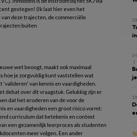
). Inmiddels is de instroom bij het SKJ via
ocent gestegen! (Ik laat hier even het
t van deze trajecten, de commerciële
23
rajecten buiten
T
i
3
 nieuwe wet beoogt, maakt ook maximaal
B
s hoe je zorgvuldig kunt vaststellen wat
j
et ‘valideren’ van kennis en vaardigheden.
et debat over dit vraagstuk. Gelukkig zijn er
10
en dat het eroderen van de voor de
D
is en vaardigheden een groot risico vormt:
e
nd curriculum dat betekenis en context
van een gezamenlijk leerproces als studenten
vakdocenten meer volgen. Een ander
T