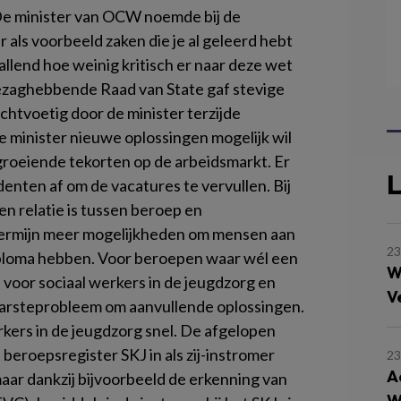
De minister van OCW noemde bij de
 als voorbeeld zaken die je al geleerd hebt
vallend hoe weinig kritisch er naar deze wet
gezaghebbende Raad van State gaf stevige
lichtvoetig door de minister terzijde
de minister nieuwe oplossingen mogelijk wil
groeiende tekorten op de arbeidsmarkt. Er
L
enten af om de vacatures te vervullen. Bij
n relatie is tussen beroep en
e termijn meer mogelijkheden om mensen aan
23
iploma hebben. Voor beroepen waar wél een
W
s voor sociaal werkers in de jeugdzorg en
V
aarsteprobleem om aanvullende oplossingen.
rkers in de jeugdzorg snel. De afgelopen
beroepsregister SKJ in als zij-instromer
23
A
aar dankzij bijvoorbeeld de erkenning van
W