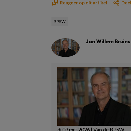
Reageer op dit artikel
Deel
BPSW
Jan Willem Bruins
di 03 mrt 2026 | Van de BPSW