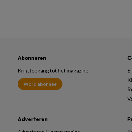
Abonneren
C
Krijg toegang tot het magazine
E-
K
Word abonnee
R
V
Adverteren
P
Adverteren & partnerships
B