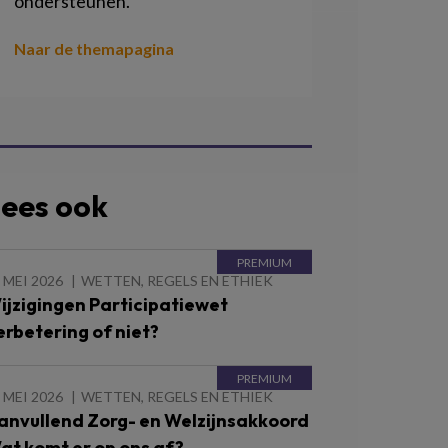
ondersteunen.
Naar de themapagina
ees ook
 MEI 2026
WETTEN, REGELS EN ETHIEK
ijzigingen Participatiewet
erbetering of niet?
 MEI 2026
WETTEN, REGELS EN ETHIEK
anvullend Zorg- en Welzijnsakkoord
at komt er op ons af?