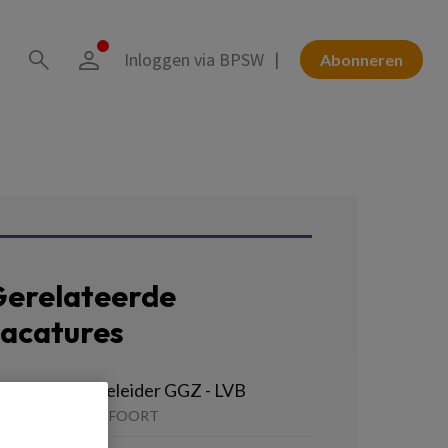
Inloggen via BPSW
Abonneren
erelateerde
acatures
ersoonlijk Begeleider GGZ - LVB
EMHART | AMERSFOORT