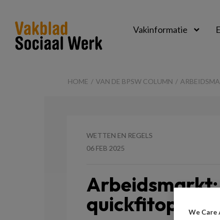
Vakinformatie
E
Vakblad
Sociaal
HOME
VAN DE BPSW COLUMN
ARBEIDSMA
Werk
WETTEN EN REGELS
06 FEB 2025
Arbeidsmarkt:
quickfitoploss
We Care 