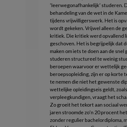
‘leerwegonafhankelijk’ studeren. 
behandeling van de wet in de Kamer
tijdens vrijwilligerswerk. Het is op
wordt gekeken. Vrijwel alleen de 
kritiek. Die kritiek werd opvallend 
geschoven. Het is begrijpelijk dat 
maken om iets te doen aan de snel 
studeren structureel te weinig stud
beroepen waarvoor er wettelijk gee
beroepsopleiding, zijn er op kort
te nemen die niet het gewenste d
wettelijke opleidingseis geldt, zoal
verpleegkundigen, vraagt het sch
Zo groeit het tekort aan sociaal we
jaren stroomde zo’n 20 procent het 
zonder regulier bachelordiploma, m