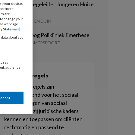
oördinerend Begeleider Jongeren Huize
on your device.
 partners
aspar
ers are
 to change your
EMHART | BOSCH EN DUIN
the webpage.
cy Statement
asterpsycholoog Polikliniek Emerhese
y data about you
GZ CENTRAAL | AMERSFOORT
access
ent, audience
Wetten en regels
Wetten en regels zijn
richtinggevend voor het sociaal
Accept
werk en vragen van sociaal
werkers dat zij juridische kaders
kennen en toepassen om cliënten
rechtmatig en passend te