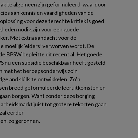
vaak te algemeen zijn geformuleerd, waardoor
recies aan kennis en vaardigheden van de
plossing voor deze terechte kritiek is goed
gheden nodig zijn voor een goede
ker. Met extra aandacht voor de
e moeilijk ‘elders’ verworven wordt. De
de BPSW bepleitte dit recent al. Het goede
WS nu een subsidie beschikbaar heeft gesteld
en met het beroepsonderwijs zo’n
e and skills te ontwikkelen. Zo’n
ussen breed geformuleerde leeruitkomsten en
 gaan borgen. Want zonder deze borging
 arbeidsmarkt juist tot grotere tekorten gaan
 zal eerder
nen, zo geronnen.