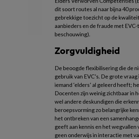
Elders Verworven Competenties (EVC
dit soort routes al naar bijna 40 pr
gebrekkige toezicht op de kwalitei
aanbieders en de fraude met EVC-t
beschouwing).
Zorgvuldigheid
De beoogde flexibilisering die de
gebruik van EVC’s. De grote vraag i
iemand ‘elders’ al geleerd heeft; h
Docenten zijn weinig zichtbaar in h
wel andere deskundigen die erkenn
beroepsvorming zo belangrijke kenn
het ontbreken van een samenhange
geeft aan kennis en het wegvallen 
geen onderwijs in interactie met 