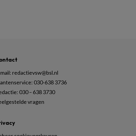
ontact
mail:
redactievsw@bsl.nl
lantenservice: 030-638 3736
edactie: 030 – 638 3730
eelgestelde vragen
rivacy
eheer cookievoorkeuren