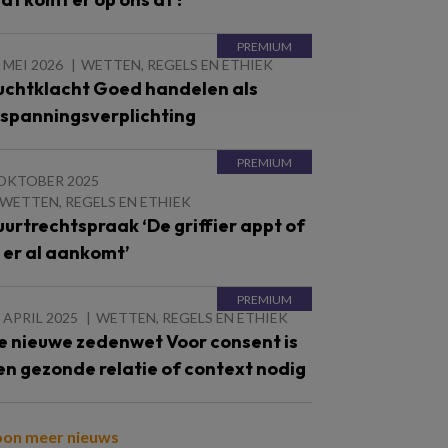
 MEI 2026
WETTEN, REGELS EN ETHIEK
uchtklacht Goed handelen als
nspanningsverplichting
 OKTOBER 2025
WETTEN, REGELS EN ETHIEK
uurtrechtspraak ‘De griffier appt of
e er al aankomt’
 APRIL 2025
WETTEN, REGELS EN ETHIEK
e nieuwe zedenwet Voor consent is
en gezonde relatie of context nodig
oon meer nieuws