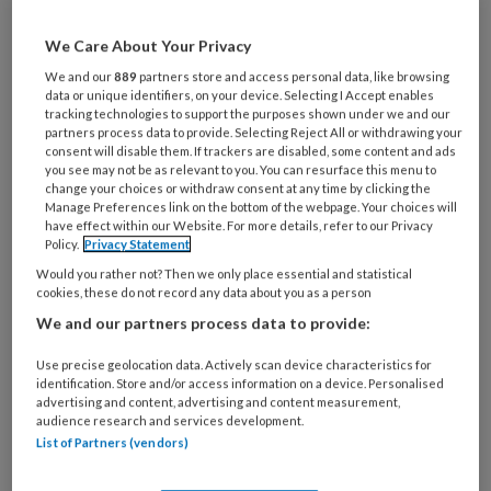
zeventienjarige Lisa uit Abcoude
spreken vrouwen zich massaal uit over
We Care About Your Privacy
de onveiligheid die zij ervaren op
We and our
889
partners store and access personal data, like browsing
straat. Niet dat het een nieuw
data or unique identifiers, on your device. Selecting I Accept enables
tracking technologies to support the purposes shown under we and our
onderwerp is, integendeel. Maar
partners process data to provide. Selecting Reject All or withdrawing your
consent will disable them. If trackers are disabled, some content and ads
steeds meer vrouwen ervaren de
you see may not be as relevant to you. You can resurface this menu to
change your choices or withdraw consent at any time by clicking the
ruimte en hebben de moed om erover
Manage Preferences link on the bottom of the webpage. Your choices will
te spreken.
have effect within our Website. For more details, refer to our Privacy
Policy.
Privacy Statement
Would you rather not? Then we only place essential and statistical
cookies, these do not record any data about you as a person
We and our partners process data to provide:
PREMIUM
Use precise geolocation data. Actively scan device characteristics for
identification. Store and/or access information on a device. Personalised
advertising and content, advertising and content measurement,
audience research and services development.
List of Partners (vendors)
Bekijk de mogelijkheden