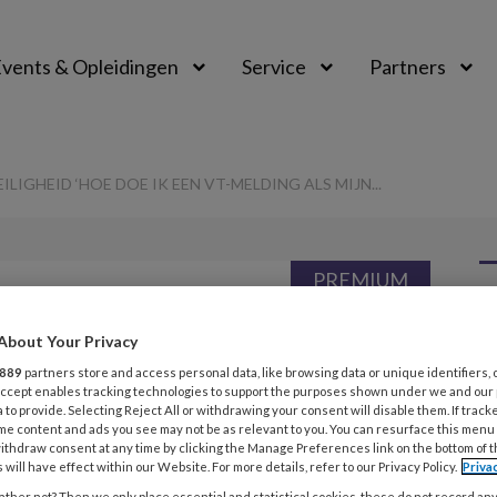
vents & Opleidingen
Service
Partners
LIGHEID ‘HOE DOE IK EEN VT-MELDING ALS MIJN...
PREMIUM
L
Opslaan
Reacties
Delen
0
About Your Privacy
889
partners store and access personal data, like browsing data or unique identifiers, 
 Accept enables tracking technologies to support the purposes shown under we and our
n persoonlijke
3
 to provide. Selecting Reject All or withdrawing your consent will disable them. If track
me content and ads you see may not be as relevant to you. You can resurface this menu
W
 doe ik een VT-
ithdraw consent at any time by clicking the Manage Preferences link on the bottom of 
 will have effect within our Website. For more details, refer to our Privacy Policy.
Priva
ther not? Then we only place essential and statistical cookies, these do not record an