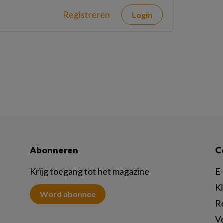
Registreren
Login
Abonneren
C
Krijg toegang tot het magazine
E-
K
Word abonnee
R
V