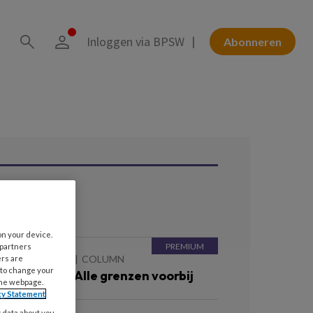
Inloggen via BPSW
Abonneren
ees ook
on your device.
 partners
 OKTOBER 2025
COLUMN
ers are
 to change your
isselcolumn Alle grenzen voorbij
the webpage.
cy Statement
y data about you