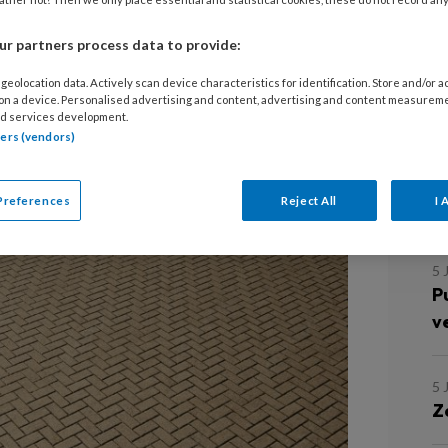
n veiligheid in het
3
G
r partners process data to provide:
i
geolocation data. Actively scan device characteristics for identification. Store and/or 
g
 on a device. Personalised advertising and content, advertising and content measurem
d services development.
tners (vendors)
2
rker begeleid ik een jongen van
I
s bij mij is aangemeld.
Preferences
Reject All
I 
D
5 
P
v
5 
Z