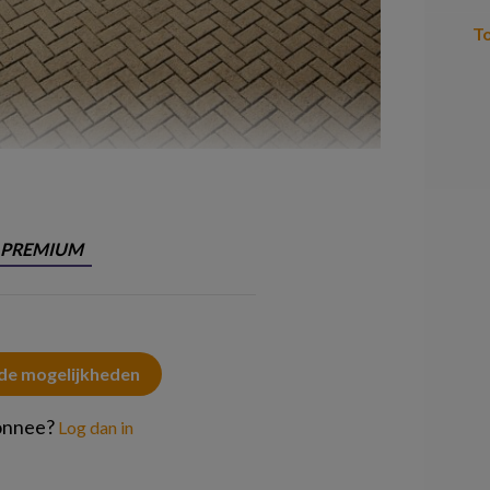
T
PREMIUM
 de mogelijkheden
onnee?
Log dan in