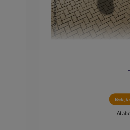
© high_resolution / Stock.adobe.com
Bekijk
Al ab