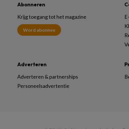
Abonneren
C
Krijg toegang tot het magazine
E-
K
Word abonnee
R
V
Adverteren
P
Adverteren & partnerships
B
Personeelsadvertentie