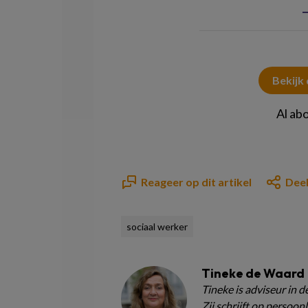
Bekijk
Al ab
Reageer op dit artikel
Deel
sociaal werker
Tineke de Waard
Tineke is adviseur in d
Zij schrijft op persoonli