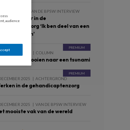
 MAART 2026
VAN DE BPSW INTERVIEW
access
ociaal werker in de
ent, audience
ezondheidszorg ‘Ik ben deel van een
ehandelteam’
Accept
 FEBRUARI 2026
COLUMN
andkorrels gooien naar een tsunami
DECEMBER 2025
ACHTERGROND
erken in de gehandicaptenzorg
DECEMBER 2025
VAN DE BPSW INTERVIEW
et mooiste vak van de wereld