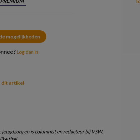
PREMIUM
T
 de mogelijkheden
onnee?
Log dan in
 dit artikel
e jeugdzorg en is columnist en redacteur bij VSW.
jke titel