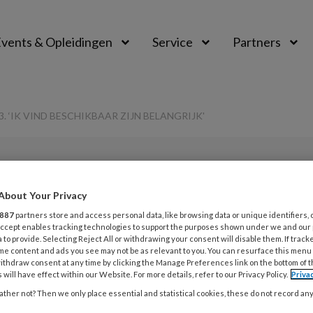
vents & Opleidingen
Service
Partners
. ‘IK VIND BESCHIKBAAR ZIJN BELANGRIJK'
PREMIUM
About Your Privacy
L
Opslaan
Reacties
Delen
0
887
partners store and access personal data, like browsing data or unique identifiers, 
 Accept enables tracking technologies to support the purposes shown under we and our
 to provide. Selecting Reject All or withdrawing your consent will disable them. If track
 van het jaar
me content and ads you see may not be as relevant to you. You can resurface this menu
23
ithdraw consent at any time by clicking the Manage Preferences link on the bottom of 
P
 will have effect within our Website. For more details, refer to our Privacy Policy.
Priva
beschikbaar zijn
w
ther not? Then we only place essential and statistical cookies, these do not record an