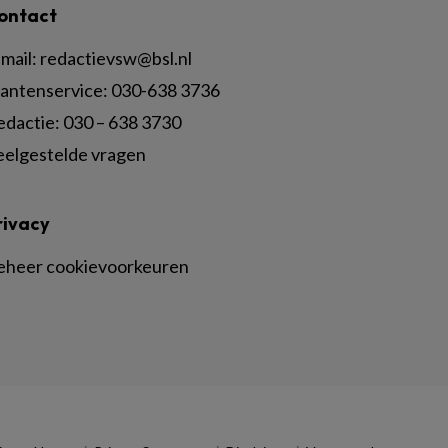
ontact
mail:
redactievsw@bsl.nl
lantenservice: 030-638 3736
edactie: 030 – 638 3730
eelgestelde vragen
rivacy
eheer cookievoorkeuren