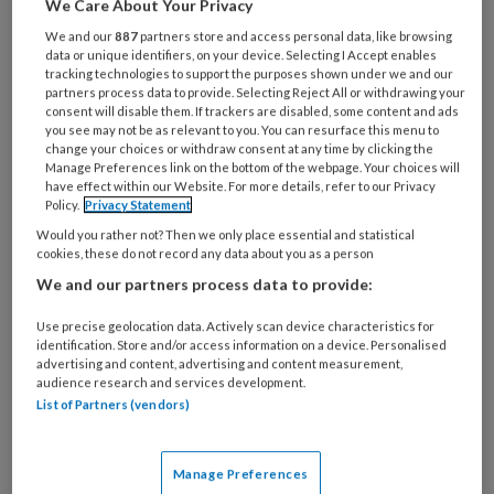
We Care About Your Privacy
douche stond te malen. 'Ik zou mijn
We and our
887
partners store and access personal data, like browsing
werk toch niet meer mee naar huis
data or unique identifiers, on your device. Selecting I Accept enables
tracking technologies to support the purposes shown under we and our
nemen?'
partners process data to provide. Selecting Reject All or withdrawing your
consent will disable them. If trackers are disabled, some content and ads
you see may not be as relevant to you. You can resurface this menu to
change your choices or withdraw consent at any time by clicking the
Manage Preferences link on the bottom of the webpage. Your choices will
have effect within our Website. For more details, refer to our Privacy
PREMIUM
Policy.
Privacy Statement
Would you rather not? Then we only place essential and statistical
cookies, these do not record any data about you as a person
We and our partners process data to provide:
Bekijk de mogelijkheden
Use precise geolocation data. Actively scan device characteristics for
identification. Store and/or access information on a device. Personalised
advertising and content, advertising and content measurement,
Al abonnee?
Log dan in
audience research and services development.
List of Partners (vendors)
Manage Preferences
Reageer op dit artikel
Deel dit artikel