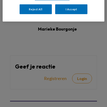
Reject All
I Accept
Sociaal werkers in de Geestelijke Gezondheidszorg
Marieke Bourgonje
Geef je reactie
Registreren
Login