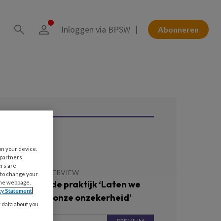
Inloggen via BPSW
Abonneren
ees ook
on your device.
 partners
ers are
 MEI 2026
INTERVIEW
 to change your
uchtrecht in de praktijk ‘Laten we
the webpage.
cy Statement
pen zijn over onze onzekerheid’
y data about you