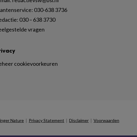
lantenservice: 030-638 3736
edactie: 030 – 638 3730
eelgestelde vragen
rivacy
eheer cookievoorkeuren
|
|
|
inger Nature
Privacy Statement
Disclaimer
Voorwaarden