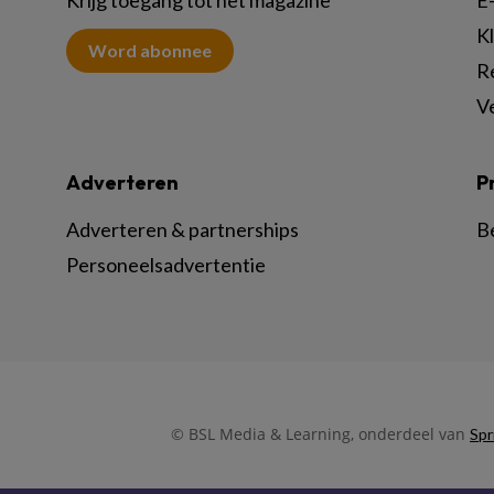
K
Word abonnee
R
V
Adverteren
P
Adverteren & partnerships
B
Personeelsadvertentie
© BSL Media & Learning, onderdeel van
Spr