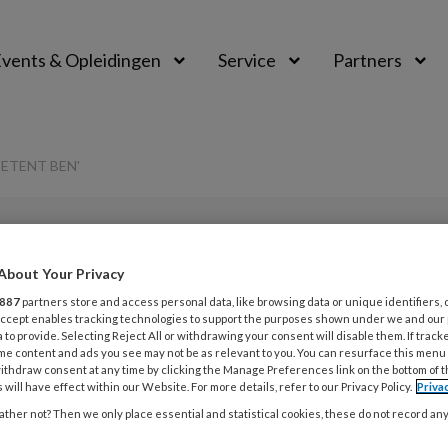
vents & Opleidingen
Service
Partners
PETENT BEN'
PREMIUM
About Your Privacy
L
Opslaan
Reacties
Delen
0
887
partners store and access personal data, like browsing data or unique identifiers, 
 Accept enables tracking technologies to support the purposes shown under we and our
 to provide. Selecting Reject All or withdrawing your consent will disable them. If track
23
me content and ads you see may not be as relevant to you. You can resurface this menu
eds dat ik
T
ithdraw consent at any time by clicking the Manage Preferences link on the bottom of 
 will have effect within our Website. For more details, refer to our Privacy Policy.
Priva
o
en’
ther not? Then we only place essential and statistical cookies, these do not record an