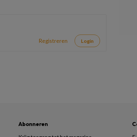
Registreren
Login
Abonneren
C
Krijg toegang tot het magazine
E-