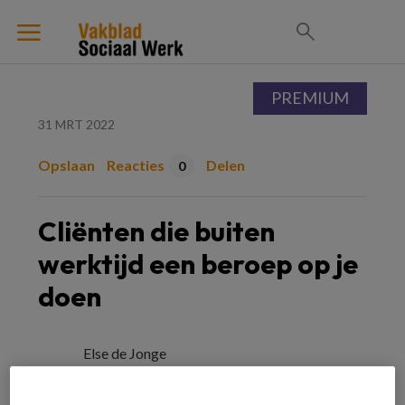
PREMIUM
31 MRT 2022
Opslaan
Reacties
Delen
0
Cliënten die buiten
werktijd een beroep op je
doen
Else de Jonge