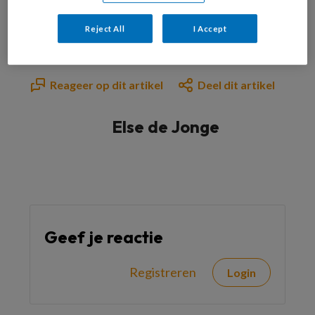
Al abonnee?
Log dan in
Reject All
I Accept
Reageer op dit artikel
Deel dit artikel
Else de Jonge
Geef je reactie
Registreren
Login