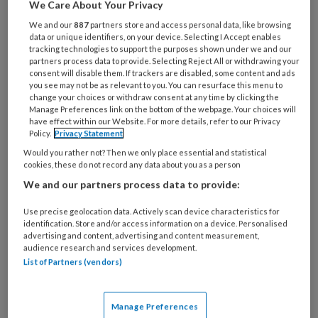
'Ik werk sinds zes jaar als ambulant
We Care About Your Privacy
hulpverlener vanuit de WMO voor een
We and our
887
partners store and access personal data, like browsing
data or unique identifiers, on your device. Selecting I Accept enables
gemeente in het midden van
tracking technologies to support the purposes shown under we and our
partners process data to provide. Selecting Reject All or withdrawing your
Nederland. Sinds twee jaar doe ik dat
consent will disable them. If trackers are disabled, some content and ads
you see may not be as relevant to you. You can resurface this menu to
als zzp-er. De vraag waarover ik graag
change your choices or withdraw consent at any time by clicking the
eens collega's zou horen, kwam bij mij
Manage Preferences link on the bottom of the webpage. Your choices will
have effect within our Website. For more details, refer to our Privacy
op naar aanleiding van de volgende
Policy.
Privacy Statement
casus.
Would you rather not? Then we only place essential and statistical
cookies, these do not record any data about you as a person
We and our partners process data to provide:
Use precise geolocation data. Actively scan device characteristics for
PREMIUM
identification. Store and/or access information on a device. Personalised
advertising and content, advertising and content measurement,
audience research and services development.
List of Partners (vendors)
Bekijk de mogelijkheden
Manage Preferences