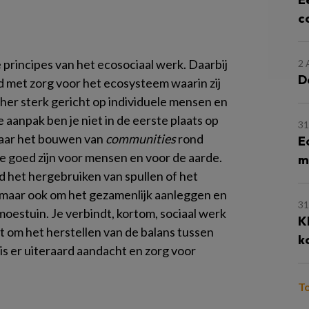
c
 principes van het ecosociaal werk. Daarbij
2
D
 met zorg voor het ecosysteem waarin zij
sher sterk gericht op individuele mensen en
aanpak ben je niet in de eerste plaats op
31
 naar het bouwen van
communities
rond
E
ie goed zijn voor mensen en voor de aarde.
m
 het hergebruiken van spullen of het
 maar ook om het gezamenlijk aanleggen en
31
estuin. Je verbindt, kortom, sociaal werk
K
t om het herstellen van de balans tussen
k
is er uiteraard aandacht en zorg voor
T