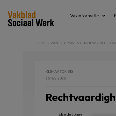
Vakinformatie
E
Vakblad
Sociaal
HOME
VAN DE BPSW INTERVIEW
RECHTVA
Werk
KLIMAATCRISIS
16 FEB 2026
Rechtvaardigh
Else de Jonge