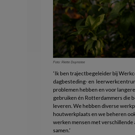
Foto: Riette Duynstee
‘Ik ben trajectbegeleider bij Wer
dagbesteding- en leerwerkcentrum
problemen hebben en voor langere t
gebruiken én Rotterdammers die ber
leveren. We hebben diverse werkpl
houtwerkplaats en we beheren ook 
werken mensen met verschillende 
samen.’