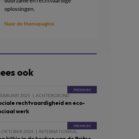
duurzame en rechtvaardige
oplossingen.
Naar de themapagina
ees ook
FEBRUARI 2025
ACHTERGROND
ociale rechtvaardigheid en eco-
ociaal werk
1 OKTOBER 2024
INTERNATIONAAL
en kijkje in de keuken van de Britse