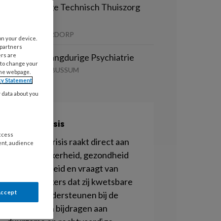
erpleegkundige Technisch Thuiszorg
eam
TIVITE | LEIDERDORP
on your device.
 partners
ers are
GZ-Agoog - Langdurige Psychiatrie
 to change your
GZ CENTRAAL | BUSSUM
the webpage.
cy Statement
y data about you
Klimaatcrisis
access
De klimaatcrisis raakt direct aan
ent, audience
bestaanszekerheid, gezondheid
en ongelijkheid en vraagt van
sociaal werkers dat zij kwetsbare
Accept
groepen ondersteunen bij de
gevolgen en bijdragen aan