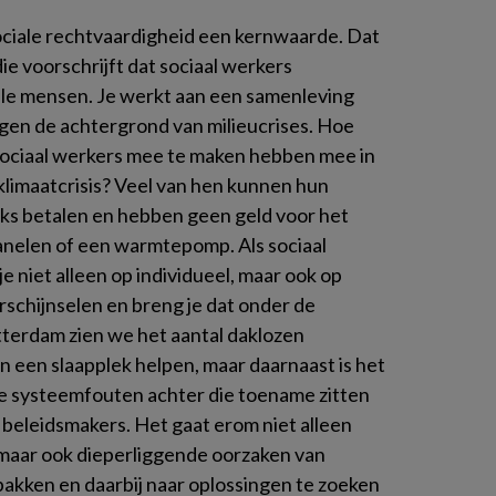
ociale rechtvaardigheid een kernwaarde. Dat
ie voorschrijft dat sociaal werkers
lle mensen. Je werkt aan een samenleving
egen de achtergrond van milieucrises. Hoe
sociaal werkers mee te maken hebben mee in
 klimaatcrisis? Veel van hen kunnen hun
jks betalen en hebben geen geld voor het
anelen of een warmtepomp. Als sociaal
je niet alleen op individueel, maar ook op
rschijnselen en breng je dat onder de
tterdam zien we het aantal daklozen
 een slaapplek helpen, maar daarnaast is het
e systeemfouten achter die toename zitten
 beleidsmakers. Het gaat erom niet alleen
maar ook dieperliggende oorzaken van
pakken en daarbij naar oplossingen te zoeken