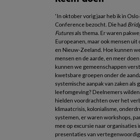
‘In oktober vorig jaar heb ik in Os
Conference bezocht. Die had
Brid
Futures
als thema. Er waren pakw
Europeanen, maar ook mensen uit on
en Nieuw-Zeeland. Hoe kunnen we h
mensen en de aarde, en meer doen 
kunnen we gemeenschappen verster
kwetsbare groepen onder de aand
systemische aanpak van zaken als
leefomgeving? Deelnemers wilden e
hielden voordrachten over het ver
klimaatcrisis, kolonialisme, onde
systemen, er waren workshops, pan
mee op excursie naar organisaties i
presentaties van vertegenwoordige