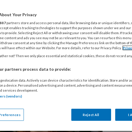
V
ciaal werker Anna Hoefnagels de
T
About Your Privacy
ence in Oslo, waar ze een
AC
887
partners store and access personal data, like browsing data or unique identifiers, 
 Accept enables tracking technologies to support the purposes shown under we and our
ngrijke rol van sociaal werkers bij
 to provide. Selecting Reject All or withdrawing your consent will disable them. If track
G
werkt aan een samenleving waarin
me content and ads you see may not be as relevant to you. You can resurface this menu
G
ithdraw consent at any time by clicking the Manage Preferences link on the bottom of 
 will have effect within our Website. For more details, refer to our Privacy Policy.
Priva
ther not? Then we only place essential and statistical cookies, these do not record an
r partners process data to provide:
geolocation data. Actively scan device characteristics for identification. Store and/or 
 on a device. Personalised advertising and content, advertising and content measurem
d services development.
tners (vendors)
Preferences
Reject All
I 