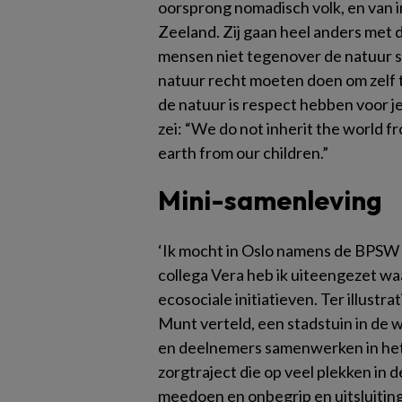
oorsprong nomadisch volk, en van
Zeeland. Zij gaan heel anders met 
mensen niet tegenover de natuur st
natuur recht moeten doen om zelf
de natuur is respect hebben voor j
zei: “We do not inherit the world 
earth from our children.”
Mini-samenleving
‘Ik mocht in Oslo namens de BPSW
collega Vera heb ik uiteengezet waa
ecosociale initiatieven. Ter illust
Munt verteld, een stadstuin in de w
en deelnemers samenwerken in het
zorgtraject die op veel plekken in
meedoen en onbegrip en uitsluiting 