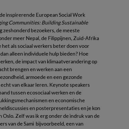
lo de inspirerende European Social Work
ging Communities: Building Sustainable
eg zeshonderd bezoekers, de meeste
der meer Nepal, de Filippijnen, Zuid-Afrika
et als sociaal werkers beter doen voor
dan alleen individuele hulp bieden? Hoe
ken, de impact van klimaatverandering op
acht brengen en werken aan een
 gezondheid, armoede en een gezonde
cht van elkaar leren. Keynote speakers
band tussen ecosociaal werken en de
rdrukkingsmechanismen en economische
eldiscussies en posterpresentaties en je kon
n Oslo. Zelf was ik erg onder de indruk van de
rs van de Sami bijvoorbeeld, een van