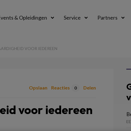
vents & Opleidingen
Service
Partners
ARDIGHEID VOOR IEDEREEN
G
Opslaan
Reacties
Delen
0
v
eid voor iedereen
B
E