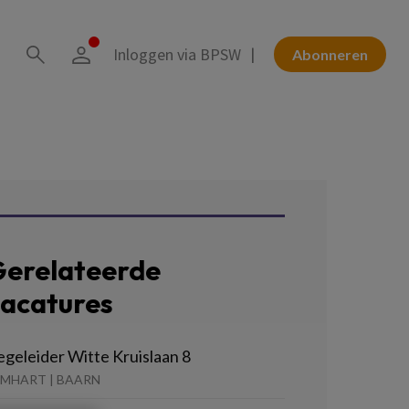
Inloggen via BPSW
Abonneren
erelateerde
acatures
egeleider Witte Kruislaan 8
EMHART | BAARN