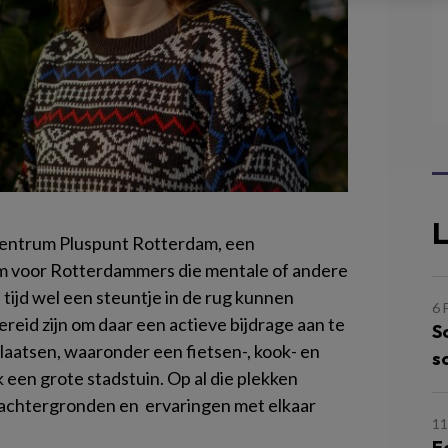
L
kcentrum Pluspunt Rotterdam, een
 voor Rotterdammers die mentale of andere
ijd wel een steuntje in de rug kunnen
6 
eid zijn om daar een actieve bijdrage aan te
S
aatsen, waaronder een fietsen-, kook- en
s
een grote stadstuin. Op al die plekken
achtergronden en ervaringen met elkaar
1
E