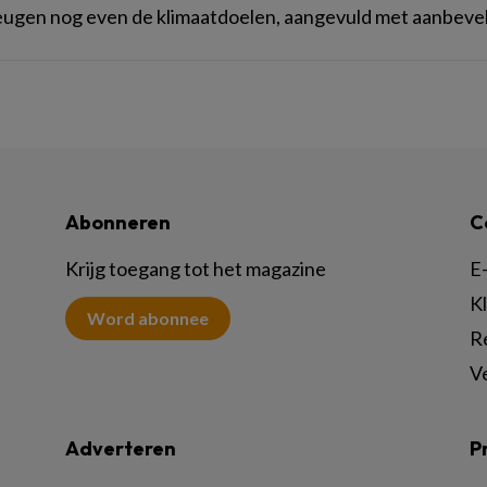
ugen nog even de klimaatdoelen, aangevuld met aanbevel
Abonneren
C
Krijg toegang tot het magazine
E-
K
Word abonnee
R
V
Adverteren
P