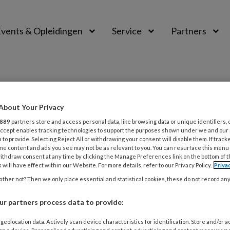
vents & Opleidingen
Service
Partners
About Your Privacy
889
partners store and access personal data, like browsing data or unique identifiers, 
 Accept enables tracking technologies to support the purposes shown under we and our
 to provide. Selecting Reject All or withdrawing your consent will disable them. If track
me content and ads you see may not be as relevant to you. You can resurface this menu
ithdraw consent at any time by clicking the Manage Preferences link on the bottom of 
 will have effect within our Website. For more details, refer to our Privacy Policy.
Priva
ther not? Then we only place essential and statistical cookies, these do not record an
ARI 2026
VAN DE BPSW INTERVIEW
KLIMAATCRISIS
vaardigheid voor iedereen
r partners process data to provide:
n herfst bezocht sociaal werker Anna Hoefnagels de Eur
geolocation data. Actively scan device characteristics for identification. Store and/or 