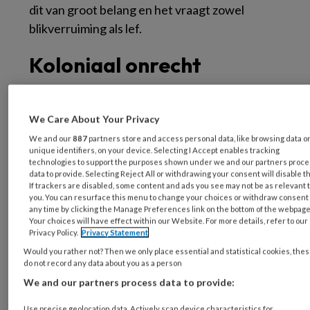
dit van groot belang en het vraagt zowel
blikverruiming als lef.
Koloniaal onrecht
Klimaatrechtvaardigheid vergt een breed
We Care About Your Privacy
blikveld. Om te weten wat het inhoudt, moeten
We and our
887
partners store and access personal data, like browsing data o
we eerst begrijpen waar ‘klimaatonrecht’
unique identifiers, on your device. Selecting I Accept enables tracking
vandaan komt. Dat onrecht heeft een koloniaal
technologies to support the purposes shown under we and our partners proc
data to provide. Selecting Reject All or withdrawing your consent will disable t
verleden. De klimaatcrisis is namelijk niet
If trackers are disabled, some content and ads you see may not be as relevant 
you. You can resurface this menu to change your choices or withdraw consent 
recentelijk begonnen, maar in 1492, het jaar
any time by clicking the Manage Preferences link on the bottom of the webpage
waarop Europese kolonisten in de Caraïben
Your choices will have effect within our Website. For more details, refer to our
Privacy Policy.
Privacy Statement
aankwamen. Wat volgde was genocide van
Would you rather not? Then we only place essential and statistical cookies, the
inheemse volkeren en de vernietiging van rijke
do not record any data about you as a person
ecosystemen. Daarbij kwam het tot slaaf
We and our partners process data to provide:
maken van miljoenen West-Afrikaanse
Use precise geolocation data. Actively scan device characteristics for