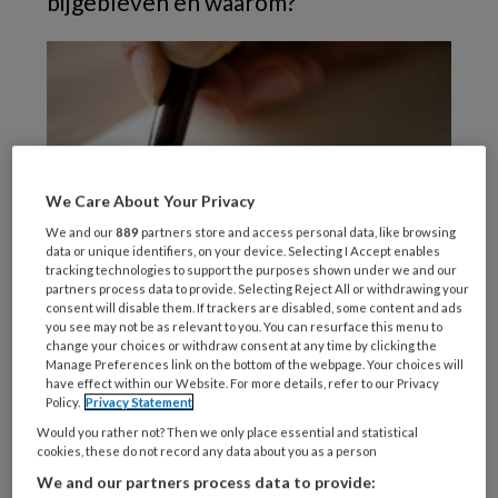
bijgebleven en waarom?
We Care About Your Privacy
We and our
889
partners store and access personal data, like browsing
data or unique identifiers, on your device. Selecting I Accept enables
tracking technologies to support the purposes shown under we and our
partners process data to provide. Selecting Reject All or withdrawing your
consent will disable them. If trackers are disabled, some content and ads
you see may not be as relevant to you. You can resurface this menu to
Schrijf ons over jouw ‘ene cliënt’. Een aantal
change your choices or withdraw consent at any time by clicking the
Manage Preferences link on the bottom of the webpage. Your choices will
verhalen publiceren we de komende tijd in dit
have effect within our Website. For more details, refer to our Privacy
blad. Inspireer collega-sociaal werkers met je
Policy.
Privacy Statement
verhalen en zet het sociaal werk nog beter op
Would you rather not? Then we only place essential and statistical
cookies, these do not record any data about you as a person
de kaart. Doe mee en mail je bijdrage (maximaal
We and our partners process data to provide:
650 woorden) naar
vsw@elsedejonge.nl