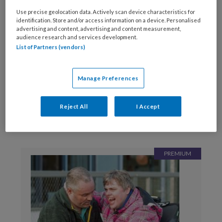
Use precise geolocation data. Actively scan device characteristics for
identification. Store and/or access information on a device. Personalised
advertising and content, advertising and content measurement,
audience research and services development.
List of Partners (vendors)
Reageer op dit artikel
Deel dit artikel
Manage Preferences
Macella Strauss
Redactiecoördinator Vakblad
Sociaal Werk
Reject All
I Accept