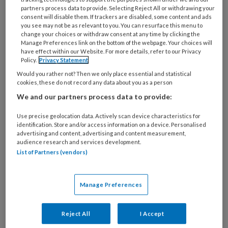
verandert, ook seksueel, zo vertelt Rianne
partners process data to provide. Selecting Reject All or withdrawing your
Hanning van MantelzorgNL. Een organisatie
consent will disable them. If trackers are disabled, some content and ads
you see may not be as relevant to you. You can resurface this menu to
die veel gebruik maakt van
change your choices or withdraw consent at any time by clicking the
ervaringsdeskundigen. Journaliste Else de
Manage Preferences link on the bottom of the webpage. Your choices will
have effect within our Website. For more details, refer to our Privacy
Jonge sprak met haar.
Policy.
Privacy Statement
Omdat de druk van mantelzorg impact heeft
Would you rather not? Then we only place essential and statistical
cookies, these do not record any data about you as a person
op de gezondheid van mensen, zo stelt
We and our partners process data to provide:
onderzoeker Judith Bom, werkzaam bij de
Erasmus School of Health Policy &
Use precise geolocation data. Actively scan device characteristics for
Management aan de Erasmus Universiteit
identification. Store and/or access information on a device. Personalised
advertising and content, advertising and content measurement,
Rotterdam.
audience research and services development.
Omdat ‘de’ mantelzorger niet bestaat, maar
List of Partners (vendors)
variatie en diversiteit in de zorg voor naasten
wel. En je daar maar beter rekening mee kunt
Manage Preferences
houden, zo menen onderzoekers Yvette
Wittenberg en Rieke Hengelaar.
Reject All
I Accept
Omdat de overheid verwacht dat naasten