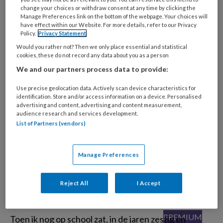
change your choices or withdraw consent at any time by clicking the
Manage Preferences link on the bottom of the webpage. Your choices will
have effect within our Website. For more details, refer to our Privacy
Het motiveren van
Policy.
Privacy Statement
nieuwe sociaal
Would you rather not? Then we only place essential and statistical
cookies, these do not record any data about you as a person
werkers
We and our partners process data to provide:
Use precise geolocation data. Actively scan device characteristics for
Veerle Meijer, op dit moment als sociaal werker voor
identification. Store and/or access information on a device. Personalised
advertising and content, advertising and content measurement,
het Rode Kruis werkzaam op Bonaire, vergeleek
audience research and services development.
tijdens haar masterstudie de plaats die sociaal werk
List of Partners (vendors)
in verschillende landen inneemt.
Manage Preferences
Aardig zijn is niet
Reject All
I Accept
voor iedereen
Toen ik nog op school zat, in de jaren zestig en