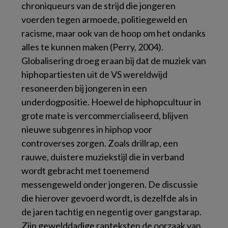
chroniqueurs van de strijd die jongeren
voerden tegen armoede, politiegeweld en
racisme, maar ook van de hoop om het ondanks
alles te kunnen maken (Perry, 2004).
Globalisering droeg eraan bij dat de muziek van
hiphopartiesten uit de VS wereldwijd
resoneerden bij jongeren in een
underdogpositie. Hoewel de hiphopcultuur in
grote mate is vercommercialiseerd, blijven
nieuwe subgenres in hiphop voor
controverses zorgen. Zoals drillrap, een
rauwe, duistere muziekstijl die in verband
wordt gebracht met toenemend
messengeweld onder jongeren. De discussie
die hierover gevoerd wordt, is dezelfde als in
de jaren tachtig en negentig over gangstarap.
Zijn gewelddadige rapteksten de oorzaak van