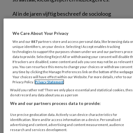
Al in de jaren vijftig beschreef de socioloog
William Foot Whyte hoe
gangs
onderdeel
uitmaken van een
street corner society
met
We Care About Your Privacy
een eigen sociale hiërarchie, regels en
We and our
887
partners store and access personal data, like browsing data o
omgangsvormen (Whyte, 1993). Socioloog
unique identifiers, on your device. Selecting I Accept enables tracking
technologies to support the purposes shown under we and our partners proc
Albert Cohen beschreef hoe jongens uit de
data to provide. Selecting Reject All or withdrawing your consent will disable t
arbeidersklasse een eigen subcultuur
If trackers are disabled, some content and ads you see may not be as relevant 
you. You can resurface this menu to change your choices or withdraw consent 
ontwikkelen om zich te onderscheiden van de
any time by clicking the Manage Preferences link on the bottom of the webpage
mainstream cultuur waarvan zij zich vervreemd
Your choices will have effect within our Website. For more details, refer to our
Privacy Policy.
Privacy Statement
voelen (Cohen, 1955). Mainstream
Would you rather not? Then we only place essential and statistical cookies, the
verwachtingspatronen worden omgedraaid,
do not record any data about you as a person
waardoor het bijvoorbeeld ‘stoer’ is om je
We and our partners process data to provide:
school niet af te maken, en criminele
Use precise geolocation data. Actively scan device characteristics for
activiteiten worden gezien als een legitieme
identification. Store and/or access information on a device. Personalised
compensatie voor slechtere kansen op de
advertising and content, advertising and content measurement, audience
research and services development.