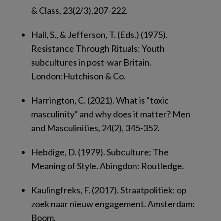
& Class, 23
(2/3),207-222.
Hall, S., & Jefferson, T. (Eds.) (1975).
Resistance Through Rituals: Youth
subcultures in post-war Britain
.
London:Hutchison & Co.
Harrington, C. (2021). What is “toxic
masculinity” and why does it matter?
Men
and Masculinities
,
24
(2), 345-352.
Hebdige, D. (1979).
Subculture; The
Meaning of Style
. Abingdon: Routledge.
Kaulingfreks, F. (2017).
Straatpolitiek: op
zoek naar nieuw engagement.
Amsterdam:
Boom.