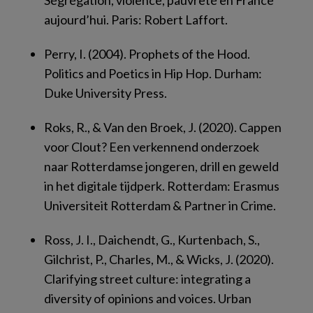
Ségrégation, violence, pauvreté en France
aujourd’hui
. Paris: Robert Laffort.
Perry, I. (2004).
Prophets of the Hood.
Politics and Poetics in Hip Hop.
Durham:
Duke University Press.
Roks, R., & Van den Broek, J. (2020).
Cappen
voor Clout? Een verkennend onderzoek
naar Rotterdamse jongeren, drill en geweld
in het digitale tijdperk.
Rotterdam: Erasmus
Universiteit Rotterdam & Partner in Crime.
Ross, J. I., Daichendt, G., Kurtenbach, S.,
Gilchrist, P., Charles, M., & Wicks, J. (2020).
Clarifying street culture: integrating a
diversity of opinions and voices.
Urban