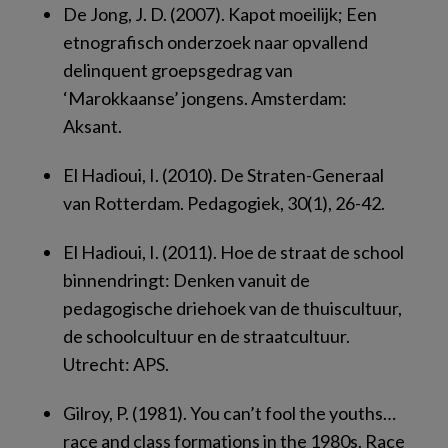
De Jong, J. D. (2007).
Kapot moeilijk; Een
etnografisch onderzoek naar opvallend
delinquent groepsgedrag van
‘Marokkaanse’ jongens
. Amsterdam:
Aksant.
El Hadioui, I. (2010). De Straten-Generaal
van Rotterdam.
Pedagogiek, 30
(1), 26-42.
El Hadioui, I. (2011).
Hoe de straat de school
binnendringt: Denken vanuit de
pedagogische driehoek van de thuiscultuur,
de schoolcultuur en de straatcultuur.
Utrecht: APS.
Gilroy, P. (1981). You can’t fool the youths…
race and class formations in the 1980s.
Race