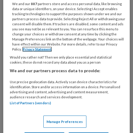
We and our
887
partners store and access personal data, like browsing
snappen hoe het allemaal zit in het
data or unique identifiers, on your device. Selecting I Accept enables
tracking technologies to support the purposes shown under we and our
sociaal werk.
partners process data to provide. Selecting Reject All or withdrawing your
consent will disable them. If trackers are disabled, some content and ads
you see may not be as relevant to you. You can resurface this menu to
change your choices or withdraw consent at any time by clicking the
Manage Preferences link on the bottom of the webpage. Your choices will
PREMIUM
have effect within our Website. For more details, refer to our Privacy
Policy.
Privacy Statement
Would you rather not? Then we only place essential and statistical
cookies, these do not record any data about you as a person
We and our partners process data to provide:
Bekijk de mogelijkheden
Use precise geolocation data. Actively scan device characteristics for
identification. Store and/or access information on a device. Personalised
Al abonnee?
Log dan in
advertising and content, advertising and content measurement,
audience research and services development.
List of Partners (vendors)
Reageer op dit artikel
Deel dit artikel
Manage Preferences