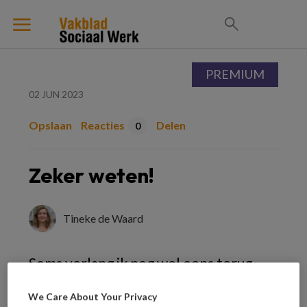
PREMIUM
02 JUN 2023
Opslaan
Reacties
Delen
0
Zeker weten!
Tineke de Waard
Soms verlang ik nog wel eens terug
naar de stelligheid waarmee ik, aan het
We Care About Your Privacy
begin van mijn carrière, dacht te