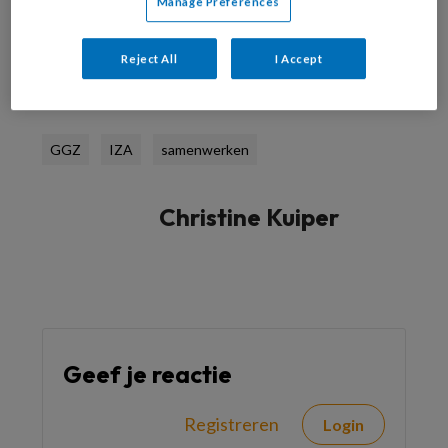
Manage Preferences
Reject All
I Accept
Reageer op dit artikel
Deel dit artikel
GGZ
IZA
samenwerken
Christine Kuiper
Geef je reactie
Registreren
Login