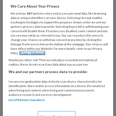
staat al geruime tijd hoog op de
We Care About Your Privacy
agenda. Toch lukt het tot op heden
We and our
887
partners store and access personal data, like browsing
onvoldoende om integraal werken in
data or unique identifiers, on your device. Selecting I Accept enables
de ggz en het sociaal domein van de
tracking technologies to support the purposes shown under we and our
partners process data to provide. Selecting Reject All or withdrawing your
grond te krijgen. Gaat dat dankzij het
consent will disable them. If trackers are disabled, some content and ads
you see may not be as relevant to you. You can resurface this menu to
Integraal Zorgakkoord (2022) nu dan
change your choices or withdraw consent at any time by clicking the
Manage Preferences link on the bottom of the webpage. Your choices will
eindelijk gebeuren?
have effect within our Website. For more details, refer to our Privacy
Policy.
Privacy Statement
Would you rather not? Then we only place essential and statistical
cookies, these do not record any data about you as a person
PREMIUM
We and our partners process data to provide:
Use precise geolocation data. Actively scan device characteristics for
identification. Store and/or access information on a device. Personalised
advertising and content, advertising and content measurement,
audience research and services development.
Bekijk de mogelijkheden
List of Partners (vendors)
Al abonnee?
Log dan in