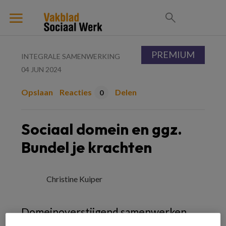
PREMIUM
INTEGRALE SAMENWERKING
04 JUN 2024
Opslaan
Reacties
Delen
0
Sociaal domein en ggz.
Bundel je krachten
Christine Kuiper
Domeinoverstijgend samenwerken