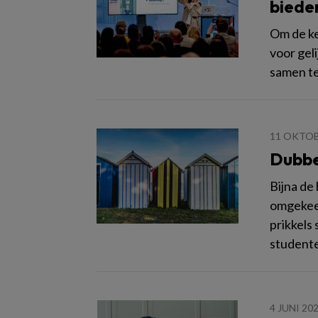
biede
Om de ke
voor gel
samen te
11 OKTOB
Dubbe
Bijna de
omgekeer
prikkels 
studente
4 JUNI 20