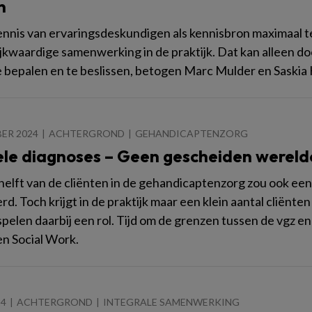
n
nnis van ervaringsdeskundigen als kennisbron maximaal te 
ijkwaardige samenwerking in de praktijk. Dat kan alleen d
 bepalen en te beslissen, betogen Marc Mulder en Saski
ER 2024
ACHTERGROND
GEHANDICAPTENZORG
le diagnoses – Geen gescheiden wereld
 helft van de cliënten in de gehandicaptenzorg zou ook e
d. Toch krijgt in de praktijk maar een klein aantal cliënte
spelen daarbij een rol. Tijd om de grenzen tussen de vgz en
n Social Work.
24
ACHTERGROND
INTEGRALE SAMENWERKING