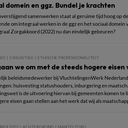
al domein en ggz. Bundel je krachten
erstijgend samenwerken staat al geruime tijd hoog op de
nde om integraal werken in de ggz en het sociaal domein va
graal Zorgakkoord (2022) nu dan eindelijk gebeuren?
023
CASUÏSTIEK
ETHISCHE PROFESSIONALITEIT
gaan we om met de steeds hogere eisen
delijk beleidsmedewerker bij VluchtelingenWerk Nederland 
ingen: huisvesting statushouders, inburgering en maatscha
ingswet is de uitvoering hiervan bij gemeenten komen te li
ere eisen gaan stellen aan het werk dat wij als maatschapp
BER 2022
ACHTERGROND
MANTELZORG