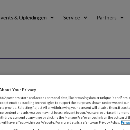
vents & Opleidingen
Service
Partners
About Your Privacy
887
partners store and access personal data, like browsing data or unique identifiers, 
26
WETTEN, REGELS EN ETHIEK
ZORG EN GEZONDHEID
 Accept enables tracking technologies to support the purposes shown under we and our
 to provide. Selecting Reject All or withdrawing your consent will disable them. If track
llend Zorg- en Welzijnsakkoord Wat komt
me content and ads you see may not be as relevant to you. You can resurface this menu
ithdraw consent at any time by clicking the Manage Preferences link on the bottom of 
uws: het AZWA zet sociaal werk beter op de kaart. Dat vraa
 will have effect within our Website. For more details, refer to our Privacy Policy.
Priva