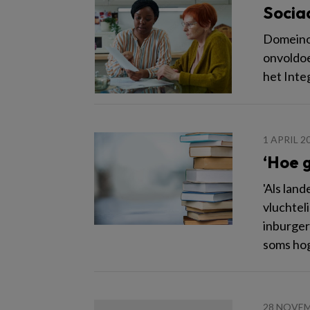
Socia
Domeinov
onvoldoe
het Inte
1 APRIL 2
‘Hoe 
'Als lan
vluchtel
inburger
soms hog
28 NOVEM