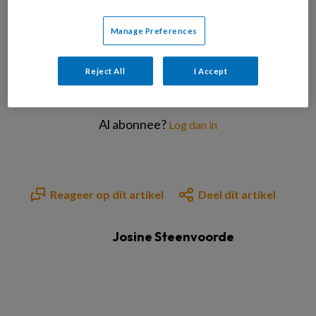
PREMIUM
Manage Preferences
Reject All
I Accept
Bekijk de mogelijkheden
Al abonnee?
Log dan in
Reageer op dit artikel
Deel dit artikel
Josine Steenvoorde