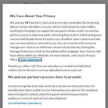
Lilian Linders
We Care About Your Privacy
Jongeren willen een hulpverlener met
We and our
887
partners store and access personal data, like browsing
wie ze een klik hebben, die er is als ze
data or unique identifiers, on your device. Selecting I Accept enables
tracking technologies to support the purposes shown under we and our
hem of haar nodig hebben en die
partners process data to provide. Selecting Reject All or withdrawing your
consent will disable them. If trackers are disabled, some content and ads
concrete hulp biedt. Helaas denken
you see may not be as relevant to you. You can resurface this menu to
sommige hulpverleners dat het delen
change your choices or withdraw consent at any time by clicking the
Manage Preferences link on the bottom of the webpage. Your choices will
van persoonlijke problemen bijdraagt
have effect within our Website. For more details, refer to our Privacy
Policy.
Privacy Statement
aan die klik. Wij denken dat dat een
Would you rather not? Then we only place essential and statistical
misvatting is en dat je moet oppassen
cookies, these do not record any data about you as a person
met het delen van persoonlijke
We and our partners process data to provide:
problemen met jongeren.
Use precise geolocation data. Actively scan device characteristics for
identification. Store and/or access information on a device. Personalised
advertising and content, advertising and content measurement,
audience research and services development.
List of Partners (vendors)