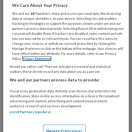
We Care About Your Privacy
docent en onderzoeker Sociaal Werk
We and our
887
partners store and access personal data, like browsing
aan Hogeschool Utrecht, promoveert
data or unique identifiers, on your device. Selecting I Accept enables
op sociaal werk-onderzoek, in het
tracking technologies to support the purposes shown under we and our
partners process data to provide. Selecting Reject All or withdrawing your
bijzonder praktijkgericht onderzoek
consent will disable them. If trackers are disabled, some content and ads
you see may not be as relevant to you. You can resurface this menu to
dat sinds 2001 door lectoraten in het
change your choices or withdraw consent at any time by clicking the
Manage Preferences link on the bottom of the webpage. Your choices will
Nederlandse hbo wordt uitgevoerd.
have effect within our Website. For more details, refer to our Privacy
Policy.
Privacy Statement
Hoe draagt dat onderzoek bij aan de
Would you rather not? Then we only place essential and statistical
doelen van het sociaal werk zelf; aan
cookies, these do not record any data about you as a person
sociale inclusie, sociale participatie en
We and our partners process data to provide:
sociale rechtvaardigheid?
Use precise geolocation data. Actively scan device characteristics for
identification. Store and/or access information on a device. Personalised
advertising and content, advertising and content measurement,
audience research and services development.
List of Partners (vendors)
PREMIUM
Manage Preferences