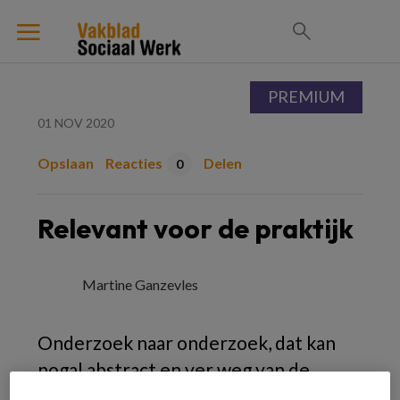
PREMIUM
01 NOV 2020
Opslaan
Reacties
Delen
0
Relevant voor de praktijk
Martine Ganzevles
Onderzoek naar onderzoek, dat kan
nogal abstract en ver weg van de
praktijk klinken. Martine Ganzevles,