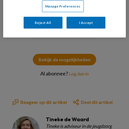
die ontwikkelingen?
Manage Preferences
Reject All
I Accept
PREMIUM
Bekijk de mogelijkheden
Al abonnee?
Log dan in
Reageer op dit artikel
Deel dit artikel
Tineke de Waard
Tineke is adviseur in de jeugdzorg