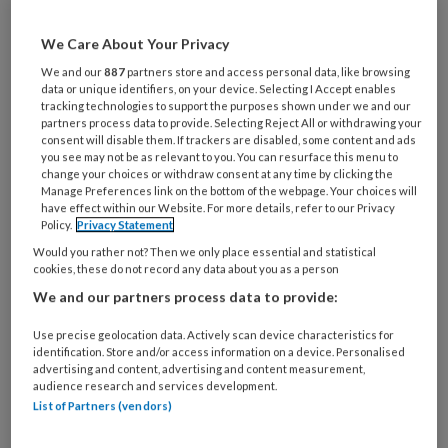
verschillende wetswijzigingen op het
gebied van de jeugdzorg. Nu staat de
We Care About Your Privacy
Wet verbetering beschikbaarheid zorg
We and our
887
partners store and access personal data, like browsing
voor jeugdigen op stapel, om
data or unique identifiers, on your device. Selecting I Accept enables
tracking technologies to support the purposes shown under we and our
randvoorwaarden te creëren die
partners process data to provide. Selecting Reject All or withdrawing your
consent will disable them. If trackers are disabled, some content and ads
knelpunten in het huidige jeugdstelsel
you see may not be as relevant to you. You can resurface this menu to
change your choices or withdraw consent at any time by clicking the
moeten oplossen. Terugkerende
Manage Preferences link on the bottom of the webpage. Your choices will
doelen zijn al jaren: beter
have effect within our Website. For more details, refer to our Privacy
Policy.
Privacy Statement
samenwerken, meer regie op de zorg
Would you rather not? Then we only place essential and statistical
en verminderen van kosten. Hebben
cookies, these do not record any data about you as a person
We and our partners process data to provide:
alle beleidswijzigingen positieve
effecten gehad op gezinnen in
Use precise geolocation data. Actively scan device characteristics for
identification. Store and/or access information on a device. Personalised
Nederland? En hoe denken de
advertising and content, advertising and content measurement,
professionals die al die veranderingen
audience research and services development.
List of Partners (vendors)
meemaakten of bestudeerden, over