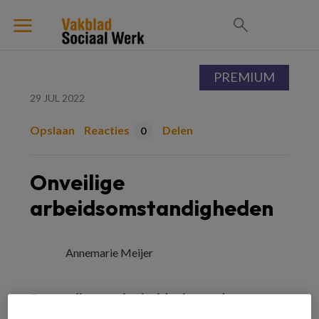
PREMIUM
29 JUL 2022
Opslaan
Reacties
Delen
0
Onveilige
arbeidsomstandigheden
Annemarie Meijer
Pesterijen en intimidatie op de