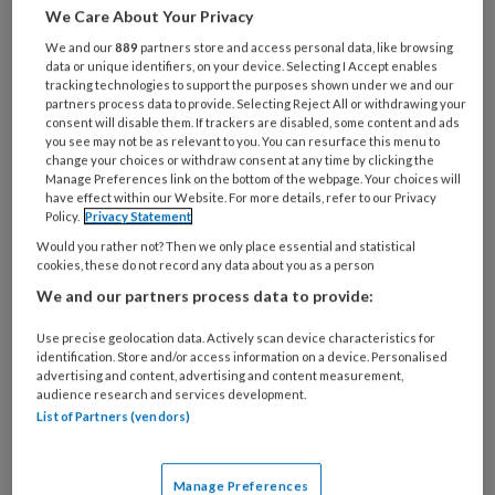
werkvloer lijken soms eerder regel
We Care About Your Privacy
dan uitzondering. Slachtoffers kunnen
We and our
889
partners store and access personal data, like browsing
er verregaand onder lijden,
data or unique identifiers, on your device. Selecting I Accept enables
tracking technologies to support the purposes shown under we and our
organisaties waar het zich voordoet
partners process data to provide. Selecting Reject All or withdrawing your
consent will disable them. If trackers are disabled, some content and ads
hebben hogere verzuimcijfers en ook
you see may not be as relevant to you. You can resurface this menu to
change your choices or withdraw consent at any time by clicking the
de maatschappelijke kosten ervan zijn
Manage Preferences link on the bottom of the webpage. Your choices will
hoog. Wat zegt de wet over sociale
have effect within our Website. For more details, refer to our Privacy
Policy.
Privacy Statement
onveiligheid op het werk? En tot welke
Would you rather not? Then we only place essential and statistical
instanties kan een slachtoffer zich
cookies, these do not record any data about you as a person
We and our partners process data to provide:
wenden?
Use precise geolocation data. Actively scan device characteristics for
identification. Store and/or access information on a device. Personalised
advertising and content, advertising and content measurement,
audience research and services development.
PREMIUM
List of Partners (vendors)
Manage Preferences