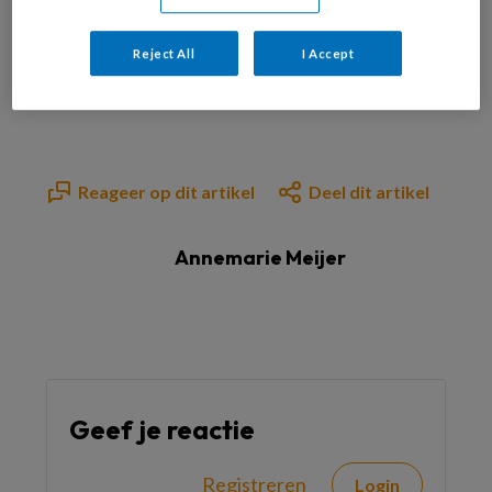
Bekijk de mogelijkheden
Reject All
I Accept
Al abonnee?
Log dan in
Reageer op dit artikel
Deel dit artikel
Annemarie Meijer
Geef je reactie
Registreren
Login