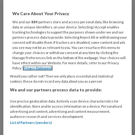
anderen heeft een grote impact op
We Care About Your Privacy
ons welzijn. Dat geldt ook voor de
We and our
889
partners store and access personal data, like browsing
mate waarin we verbonden zijn met de
data or unique identifiers, on your device. Selecting I Accept enables
natuur. We leven in tijden van
tracking technologies to support the purposes shown under we and our
partners process data to provide. Selecting Reject All or withdrawing your
verstedelijking, digitalisering en
consent will disable them. If trackers are disabled, some content and ads
you see may not be as relevant to you. You can resurface this menu to
onzekerheid. Daarom pleiten wij voor
change your choices or withdraw consent at any time by clicking the
Manage Preferences link on the bottom of the webpage. Your choices will
een geestelijke gezondheidszorg
have effect within our Website. For more details, refer to our Privacy
waarin natuur en zorg meer worden
Policy.
Privacy Statement
Would you rather not? Then we only place essential and statistical
geïntegreerd. En waarin mensen met
cookies, these do not record any data about you as a person
een psychische kwetsbaarheid
We and our partners process data to provide:
ondersteuning krijgen om in de natuur
Use precise geolocation data. Actively scan device characteristics for
een hulpbron te vinden.
identification. Store and/or access information on a device. Personalised
advertising and content, advertising and content measurement,
audience research and services development.
List of Partners (vendors)
PREMIUM