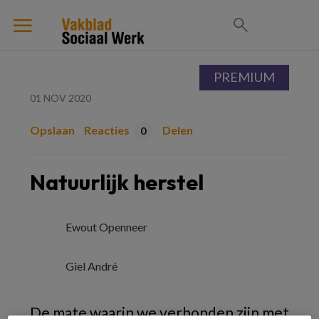
PREMIUM
01 NOV 2020
Opslaan
Reacties
Delen
0
Natuurlijk herstel
Ewout Openneer
Giel André
De mate waarin we verbonden zijn met