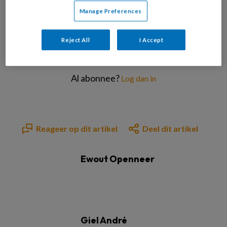
Manage Preferences
Reject All
I Accept
Bekijk de mogelijkheden
Al abonnee?
Log dan in
Reageer op dit artikel
Deel dit artikel
Ewout Openneer
Giel André