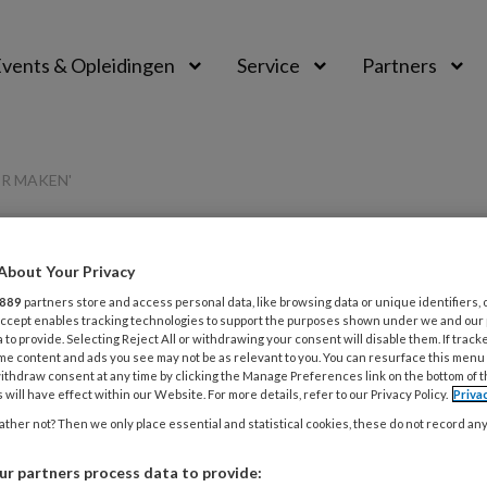
vents & Opleidingen
Service
Partners
ER MAKEN'
About Your Privacy
PREMIUM
889
partners store and access personal data, like browsing data or unique identifiers, 
L
 Accept enables tracking technologies to support the purposes shown under we and our
Opslaan
Reacties
Delen
0
 to provide. Selecting Reject All or withdrawing your consent will disable them. If track
me content and ads you see may not be as relevant to you. You can resurface this menu
ithdraw consent at any time by clicking the Manage Preferences link on the bottom of 
4
 werk zichtbaarder
 will have effect within our Website. For more details, refer to our Privacy Policy.
Priva
B
ther not? Then we only place essential and statistical cookies, these do not record an
r partners process data to provide:
4