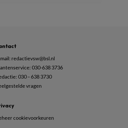
ontact
mail:
redactievsw@bsl.nl
lantenservice: 030-638 3736
edactie: 030 – 638 3730
eelgestelde vragen
rivacy
eheer cookievoorkeuren