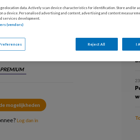
W
geolocation data. Actively scan device characteristics for identification. Store and/or 
 on a device. Personalised advertising and content, advertising and content measurem
d services development.
ker van het Jaar 2021 geworden. 'Aan
3
tners (vendors)
M
vertellen hoe belangrijk ons werk is.'
Preferences
Reject All
I 
2 
B
PREMIUM
23
P
w
 de mogelijkheden
T
onnee?
Log dan in