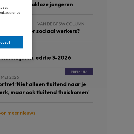
erken met dakloze jongeren
access
ent, audience
 AUGUSTUS 2026
VAN DE BPSW COLUMN
eer of minder sociaal werkers?
Accept
JUNI 2026
ronnenlijsten, editie 3-2026
 MEI 2026
ortret ‘Niet alleen fluitend naar je
erk, maar ook fluitend thuiskomen’
oon meer nieuws