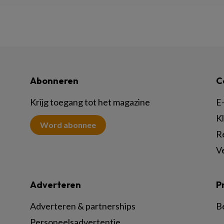
Abonneren
C
Krijg toegang tot het magazine
E-
K
Word abonnee
R
V
Adverteren
P
Adverteren & partnerships
B
Personeelsadvertentie