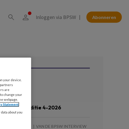
Inloggen via BPSW
Abonneren
on your device.
ees ook
 partners
ers are
 to change your
the webpage.
 AUGUSTUS 2026
cy Statement
ronnenlijst editie 4-2026
y data about you
 AUGUSTUS 2026
VAN DE BPSW INTERVIEW