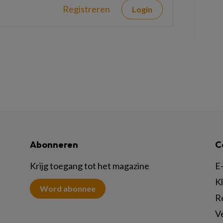
Registreren
Login
Abonneren
C
Krijg toegang tot het magazine
E-
K
Word abonnee
R
V