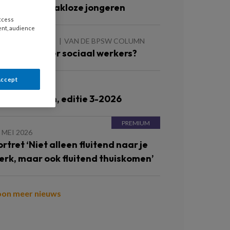
erken met dakloze jongeren
access
ent, audience
 AUGUSTUS 2026
VAN DE BPSW COLUMN
eer of minder sociaal werkers?
Accept
JUNI 2026
ronnenlijsten, editie 3-2026
 MEI 2026
ortret ‘Niet alleen fluitend naar je
erk, maar ook fluitend thuiskomen’
oon meer nieuws