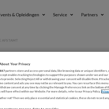
vents & Opleidingen
Service
Partners
JE AFSTAMT
PREMIUM
About Your Privacy
L
887
partners store and access personal data, like browsing data or unique identifiers, 
Opslaan
Reacties
Delen
0
 Accept enables tracking technologies to support the purposes shown under we and our
 to provide. Selecting Reject All or withdrawing your consent will disable them. If track
me content and ads you see may not be as relevant to you. You can resurface this menu
4
e weten van wie je
ithdraw consent at any time by clicking the Manage Preferences link on the bottom of 
B
 will have effect within our Website. For more details, refer to our Privacy Policy.
Priva
ther not? Then we only place essential and statistical cookies, these do not record an
4
r partners process data to provide: