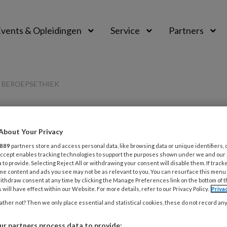
vents & Opleidingen
Service
Partners
R BEROEPSETHIEK
PREMIUM
About Your Privacy
L
889
partners store and access personal data, like browsing data or unique identifiers, 
Opslaan
Reacties
Delen
0
 Accept enables tracking technologies to support the purposes shown under we and our
 to provide. Selecting Reject All or withdrawing your consent will disable them. If track
me content and ads you see may not be as relevant to you. You can resurface this menu
4
ithdraw consent at any time by clicking the Manage Preferences link on the bottom of 
: in gesprek over
B
 will have effect within our Website. For more details, refer to our Privacy Policy.
Priva
ther not? Then we only place essential and statistical cookies, these do not record an
4
r partners process data to provide: