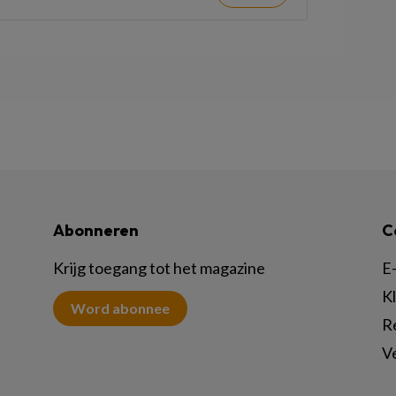
Abonneren
C
Krijg toegang tot het magazine
E-
K
Word abonnee
R
V