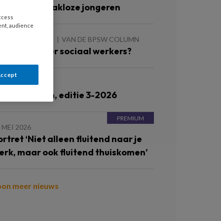
erken met dakloze jongeren
access
ent, audience
 AUGUSTUS 2026
VAN DE BPSW COLUMN
eer of minder sociaal werkers?
Accept
JUNI 2026
ronnenlijsten, editie 3-2026
 MEI 2026
ortret ‘Niet alleen fluitend naar je
erk, maar ook fluitend thuiskomen’
oon meer nieuws