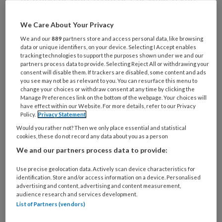
grenzen. Hoe bewaar je als sociaal
We Care About Your Privacy
werker een goed evenwicht tussen
We and our
889
partners store and access personal data, like browsing
nabijheid en distantie?
data or unique identifiers, on your device. Selecting I Accept enables
tracking technologies to support the purposes shown under we and our
partners process data to provide. Selecting Reject All or withdrawing your
consent will disable them. If trackers are disabled, some content and ads
you see may not be as relevant to you. You can resurface this menu to
PREMIUM
change your choices or withdraw consent at any time by clicking the
Manage Preferences link on the bottom of the webpage. Your choices will
have effect within our Website. For more details, refer to our Privacy
Policy.
Privacy Statement
Would you rather not? Then we only place essential and statistical
cookies, these do not record any data about you as a person
Bekijk de mogelijkheden
We and our partners process data to provide:
Al abonnee?
Log dan in
Use precise geolocation data. Actively scan device characteristics for
identification. Store and/or access information on a device. Personalised
advertising and content, advertising and content measurement,
audience research and services development.
List of Partners (vendors)
Reageer op dit artikel
Deel dit artikel